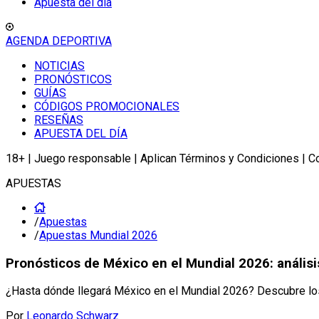
Apuesta del día
AGENDA DEPORTIVA
NOTICIAS
PRONÓSTICOS
GUÍAS
CÓDIGOS PROMOCIONALES
RESEÑAS
APUESTA DEL DÍA
18+ | Juego responsable | Aplican Términos y Condiciones | C
APUESTAS
/
Apuestas
/
Apuestas Mundial 2026
Pronósticos de México en el Mundial 2026: análisi
¿Hasta dónde llegará México en el Mundial 2026? Descubre los 
Por
Leonardo Schwarz