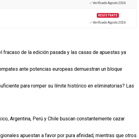
✅ Verificado Agosto 2026
REGÍSTRATE
✅ Verificado Agosto 2026
 el fracaso de la edición pasada y las casas de apuestas ya
es empates ante potencias europeas demuestran un bloque
uficiente para romper su límite histórico en eliminatorias? Las
xico, Argentina, Perú y Chile buscan constantemente cazar
gionales apuestan a favor por pura afinidad, mientras que otros