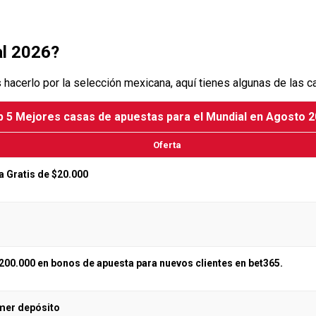
al 2026?
 hacerlo por la selección mexicana, aquí tienes algunas de las 
 5 Mejores casas de apuestas para el Mundial en Agosto 
Oferta
a Gratis de $20.000
$200.000 en bonos de apuesta para nuevos clientes en bet365.
imer depósito