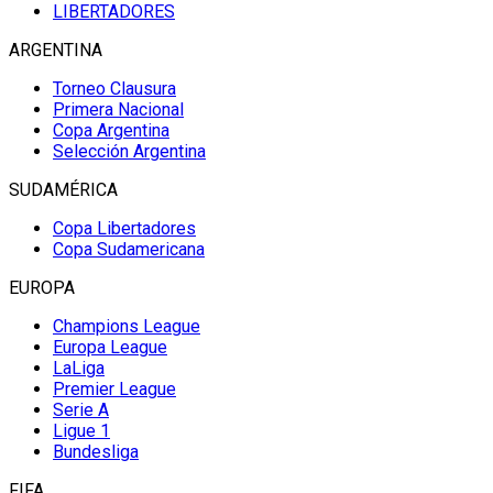
LIBERTADORES
ARGENTINA
Torneo Clausura
Primera Nacional
Copa Argentina
Selección Argentina
SUDAMÉRICA
Copa Libertadores
Copa Sudamericana
EUROPA
Champions League
Europa League
LaLiga
Premier League
Serie A
Ligue 1
Bundesliga
FIFA