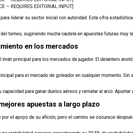
CE — REQUIRES EDITORIAL INPUT]
ra liderar su sector inicial con autoridad. Esta cifra estadísti
del torneo, sugiriendo mucha cautela en apuestas futuras muy le
ndimiento en los mercados
l imán principal para los mercados de jugador. El delantero anot
incipal para el mercado de goleador en cualquier momento. Sin s
apacidad para ganar duelos aéreos y rematar al arco. Apuntar a
: mejores apuestas a largo plazo
 por el apoyo de su afición, pero el camino se oscurece después.