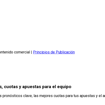
ontenido comercial |
Principios de Publicación
s, cuotas y apuestas para el equipo
pronósticos clave, las mejores cuotas para tus apuestas y el an