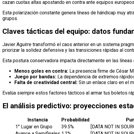
cazan cuotas altas apostando en contra ante equipos europeo
Esta polarización constante genera líneas de hándicap muy atr
grupos.
Claves tácticas del equipo: datos funda
Javier Aguirre transformó el caos anterior en un sistema pragm
priorizar la solidez defensiva y las transiciones rápidas al cont
Esta postura conservadora impacta directamente en las líneas d
Menos goles en contra:
La presencia firme de César Mo
Juego por bandas:
La dependencia de extremos rápidos y
Falta de creatividad central:
Sin un enlace claro en el 
Evalúa siempre estos factores tácticos al armar tus boletos r
El análisis predictivo: proyecciones esta
Instancia
Probabilidad
Pun
1° Lugar en Grupo
39.5%
[DATA NOT IN SOUR
Avance a Semifinales
1.2%
[DATA NOT IN SOUR