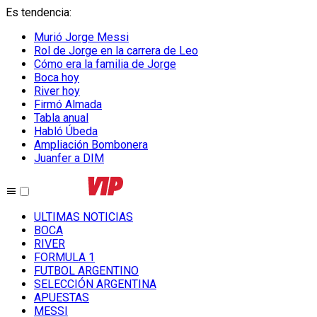
Es tendencia
:
Murió Jorge Messi
Rol de Jorge en la carrera de Leo
Cómo era la familia de Jorge
Boca hoy
River hoy
Firmó Almada
Tabla anual
Habló Úbeda
Ampliación Bombonera
Juanfer a DIM
ULTIMAS NOTICIAS
BOCA
RIVER
FORMULA 1
FUTBOL ARGENTINO
SELECCIÓN ARGENTINA
APUESTAS
MESSI