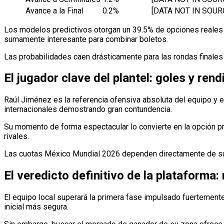
Avance a la Final
0.2%
[DATA NOT IN SOUR
Los modelos predictivos otorgan un 39.5% de opciones reales pa
sumamente interesante para combinar boletos.
Las probabilidades caen drásticamente para las rondas finales 
El jugador clave del plantel: goles y re
Raúl Jiménez es la referencia ofensiva absoluta del equipo y e
internacionales demostrando gran contundencia.
Su momento de forma espectacular lo convierte en la opción pr
rivales.
Las cuotas México Mundial 2026 dependen directamente de su c
El veredicto definitivo de la plataforma
El equipo local superará la primera fase impulsado fuertemente
inicial más segura.