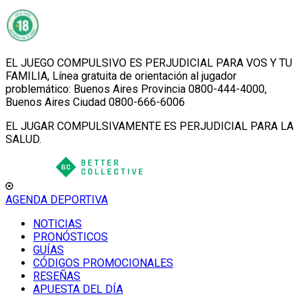
EL JUEGO COMPULSIVO ES PERJUDICIAL PARA VOS Y TU
FAMILIA, Línea gratuita de orientación al jugador
problemático: Buenos Aires Provincia 0800-444-4000,
Buenos Aires Ciudad 0800-666-6006
EL JUGAR COMPULSIVAMENTE ES PERJUDICIAL PARA LA
SALUD.
AGENDA DEPORTIVA
NOTICIAS
PRONÓSTICOS
GUÍAS
CÓDIGOS PROMOCIONALES
RESEÑAS
APUESTA DEL DÍA