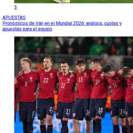
3
APUESTAS
Pronósticos de Irán en el Mundial 2026: análisis, cuotas y
apuestas para el equipo