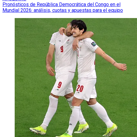
Pronósticos de República Democrática del Congo en el
Mundial 2026: análisis, cuotas y apuestas para el equipo