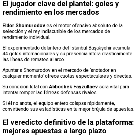
El jugador clave del plantel: goles y
rendimiento en los mercados
Eldor Shomurodov
es el motor ofensivo absoluto de la
selección y el rey indiscutible de los mercados de
rendimiento individual.
El experimentado delantero del İstanbul Başakşehir acumula
44 goles internacionales y su presencia altera drásticamente
las líneas de remates al arco.
Apuntar a Shomurodov en el mercado de ‘anotador en
cualquier momento’ ofrece cuotas espectaculares y directas.
Su conexión letal con
Abbosbek Fayzullaev
será vital para
intentar romper las férreas defensas rivales.
Si él no anota, el equipo entero colapsa rápidamente,
convirtiendo sus estadísticas en tu mejor brújula de apuestas.
El veredicto definitivo de la plataforma:
mejores apuestas a largo plazo