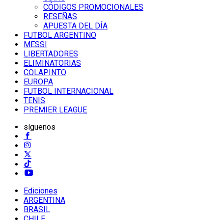
CÓDIGOS PROMOCIONALES
RESEÑAS
APUESTA DEL DÍA
FUTBOL ARGENTINO
MESSI
LIBERTADORES
ELIMINATORIAS
COLAPINTO
EUROPA
FUTBOL INTERNACIONAL
TENIS
PREMIER LEAGUE
síguenos
Ediciones
ARGENTINA
BRASIL
CHILE