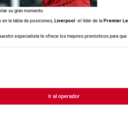
pliar su gran momento.
s en la tabla de posiciones,
Liverpool
-el líder de la
Premier L
 nuestro especialista te ofrece los mejores pronósticos para que