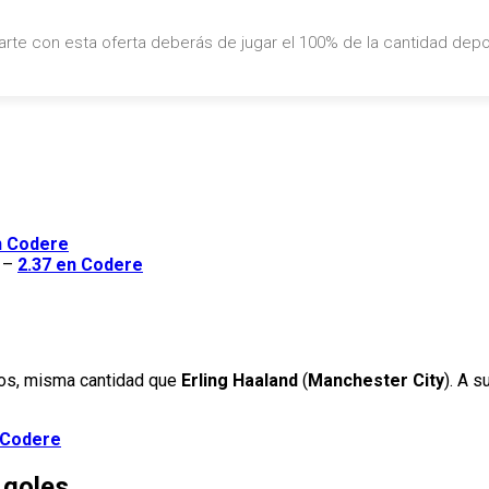
n Codere
5 –
2.37 en Codere
os, misma cantidad que
Erling Haaland
(
Manchester City
). A 
 Codere
 goles