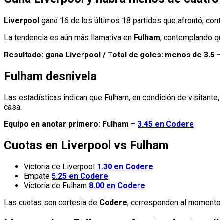
Liverpool
ganó 16 de los últimos 18 partidos que afrontó, con
La tendencia es aún más llamativa en
Fulham
, contemplando qu
Resultado: gana Liverpool / Total de goles: menos de 3.5 
Fulham desnivela
Las estadísticas indican que Fulham, en condición de visitante
casa.
Equipo en anotar primero: Fulham –
3.45 en Codere
Cuotas en Liverpool vs Fulham
Victoria de Liverpool
1.30 en Codere
Empate
5.25 en Codere
Victoria de Fulham
8.00 en Codere
Las cuotas son cortesía de
Codere
, corresponden al momento 