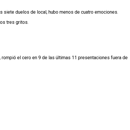
es siete duelos de local, hubo menos de cuatro emociones.
os tres gritos.
, rompió el cero en 9 de las últimas 11 presentaciones fuera de