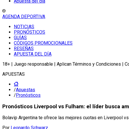
Apuesta del día
AGENDA DEPORTIVA
NOTICIAS
PRONÓSTICOS
GUÍAS
CÓDIGOS PROMOCIONALES
RESEÑAS
APUESTA DEL DÍA
18+ | Juego responsable | Aplican Términos y Condiciones | C
APUESTAS
/
Apuestas
/
Pronósticos
Pronósticos Liverpool vs Fulham: el líder busca am
Bolavip Argentina te ofrece las mejores cuotas en Liverpool v
Por
Leonardo Schwarz