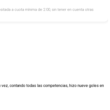
su vez, contando todas las competencias, hizo nueve goles en