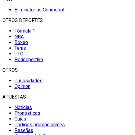
Eliminatorias Conmebol
OTROS DEPORTES
Fórmula 1
NBA
Boxeo
Tenis
UFC
Polideportivo
OTROS
Curiosidades
Opinión
APUESTAS
Noticias
Pronósticos
Guías
Códigos promocionales
Reseñas