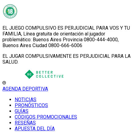
EL JUEGO COMPULSIVO ES PERJUDICIAL PARA VOS Y TU
FAMILIA, Línea gratuita de orientación al jugador
problemático: Buenos Aires Provincia 0800-444-4000,
Buenos Aires Ciudad 0800-666-6006
EL JUGAR COMPULSIVAMENTE ES PERJUDICIAL PARA LA
SALUD.
AGENDA DEPORTIVA
NOTICIAS
PRONÓSTICOS
GUÍAS
CÓDIGOS PROMOCIONALES
RESEÑAS
APUESTA DEL DÍA