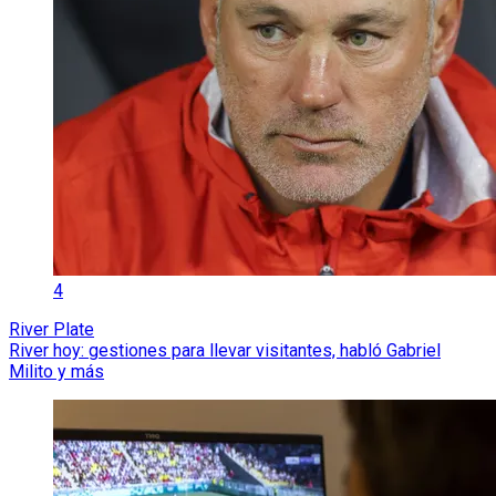
4
River Plate
River hoy: gestiones para llevar visitantes, habló Gabriel
Milito y más