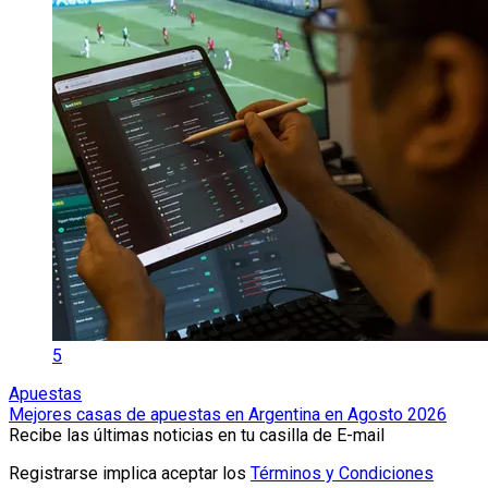
5
Apuestas
Mejores casas de apuestas en Argentina en Agosto 2026
Recibe las últimas noticias en tu casilla de E-mail
Registrarse implica aceptar los
Términos y Condiciones