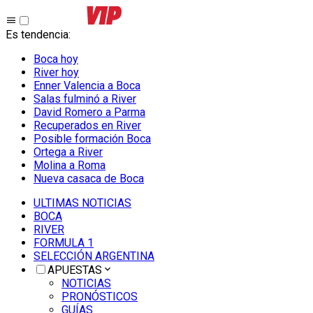
Es tendencia
:
Boca hoy
River hoy
Enner Valencia a Boca
Salas fulminó a River
David Romero a Parma
Recuperados en River
Posible formación Boca
Ortega a River
Molina a Roma
Nueva casaca de Boca
ULTIMAS NOTICIAS
BOCA
RIVER
FORMULA 1
SELECCIÓN ARGENTINA
APUESTAS
NOTICIAS
PRONÓSTICOS
GUÍAS