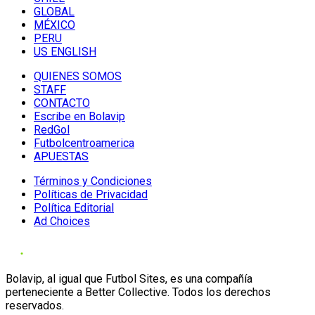
GLOBAL
MÉXICO
PERU
US ENGLISH
QUIENES SOMOS
STAFF
CONTACTO
Escribe en Bolavip
RedGol
Futbolcentroamerica
APUESTAS
Términos y Condiciones
Políticas de Privacidad
Política Editorial
Ad Choices
Bolavip, al igual que Futbol Sites, es una compañía
perteneciente a Better Collective. Todos los derechos
reservados.