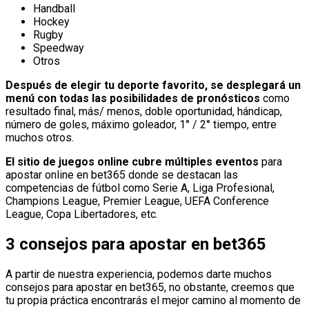
Handball
Hockey
Rugby
Speedway
Otros
Después de elegir tu deporte favorito, se desplegará un
menú con todas las posibilidades de pronósticos
como
resultado final, más/ menos, doble oportunidad, hándicap,
número de goles, máximo goleador, 1° / 2° tiempo, entre
muchos otros.
El sitio de juegos online cubre múltiples eventos
para
apostar online en bet365 donde se destacan las
competencias de fútbol como Serie A, Liga Profesional,
Champions League, Premier League, UEFA Conference
League, Copa Libertadores, etc.
3 consejos para apostar en bet365
A partir de nuestra experiencia, podemos darte muchos
consejos para apostar en bet365, no obstante, creemos que
tu propia práctica encontrarás el mejor camino al momento de