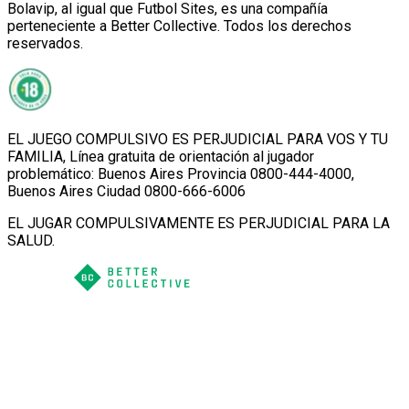
Bolavip, al igual que Futbol Sites, es una compañía
perteneciente a Better Collective. Todos los derechos
reservados.
EL JUEGO COMPULSIVO ES PERJUDICIAL PARA VOS Y TU
FAMILIA, Línea gratuita de orientación al jugador
problemático: Buenos Aires Provincia 0800-444-4000,
Buenos Aires Ciudad 0800-666-6006
EL JUGAR COMPULSIVAMENTE ES PERJUDICIAL PARA LA
SALUD.