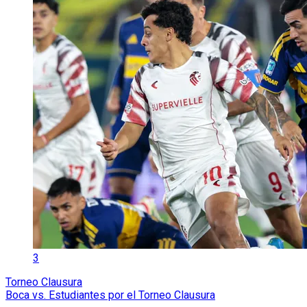
3
Torneo Clausura
Boca vs. Estudiantes por el Torneo Clausura