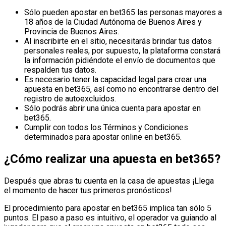
Sólo pueden apostar en bet365 las personas mayores a
18 años de la Ciudad Autónoma de Buenos Aires y
Provincia de Buenos Aires.
Al inscribirte en el sitio, necesitarás brindar tus datos
personales reales, por supuesto, la plataforma constará
la información pidiéndote el envío de documentos que
respalden tus datos.
Es necesario tener la capacidad legal para crear una
apuesta en bet365, así como no encontrarse dentro del
registro de autoexcluidos.
Sólo podrás abrir una única cuenta para apostar en
bet365.
Cumplir con todos los Términos y Condiciones
determinados para apostar online en bet365.
¿Cómo realizar una apuesta en bet365?
Después que abras tu cuenta en la casa de apuestas ¡Llega
el momento de hacer tus primeros pronósticos!
El procedimiento para apostar en bet365 implica tan sólo 5
puntos. El paso a paso es intuitivo, el operador va guiando al