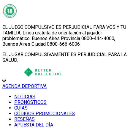
EL JUEGO COMPULSIVO ES PERJUDICIAL PARA VOS Y TU
FAMILIA, Línea gratuita de orientación al jugador
problemático: Buenos Aires Provincia 0800-444-4000,
Buenos Aires Ciudad 0800-666-6006
EL JUGAR COMPULSIVAMENTE ES PERJUDICIAL PARA LA
SALUD.
AGENDA DEPORTIVA
NOTICIAS
PRONÓSTICOS
GUÍAS
CÓDIGOS PROMOCIONALES
RESEÑAS
APUESTA DEL DÍA