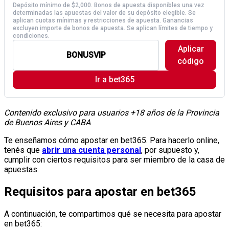
Contenido exclusivo para usuarios +18 años de la Provincia
de Buenos Aires y CABA
Te enseñamos cómo apostar en bet365. Para hacerlo online,
tenés que
abrir una cuenta personal
, por supuesto y,
cumplir con ciertos requisitos para ser miembro de la casa de
apuestas.
Requisitos para apostar en bet365
A continuación, te compartimos qué se necesita para apostar
en bet365: