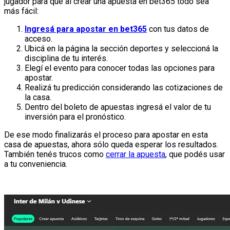
jugador para que al crear una apuesta en bet365 todo sea
más fácil:
Ingresá para apostar en bet365
con tus datos de
acceso.
Ubicá en la página la sección deportes y seleccioná la
disciplina de tu interés.
Elegí el evento para conocer todas las opciones para
apostar.
Realizá tu predicción considerando las cotizaciones de
la casa.
Dentro del boleto de apuestas ingresá el valor de tu
inversión para el pronóstico.
De ese modo finalizarás el proceso para apostar en esta
casa de apuestas, ahora sólo queda esperar los resultados.
También tenés trucos como
cerrar la apuesta
, que podés usar
a tu conveniencia.