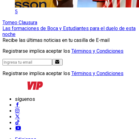
5
Torneo Clausura
Las formaciones de Boca y Estudiantes para el duelo de esta
noche
Recibe las últimas noticias en tu casilla de E-mail
Registrarse implica aceptar los
Términos y Condiciones
Registrarse implica aceptar los
Términos y Condiciones
síguenos