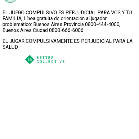
EL JUEGO COMPULSIVO ES PERJUDICIAL PARA VOS Y TU
FAMILIA, Línea gratuita de orientación al jugador
problemático: Buenos Aires Provincia 0800-444-4000,
Buenos Aires Ciudad 0800-666-6006
EL JUGAR COMPULSIVAMENTE ES PERJUDICIAL PARA LA
SALUD.