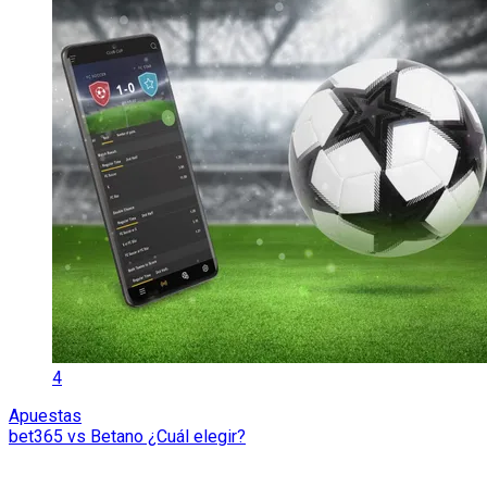
4
Apuestas
bet365 vs Betano ¿Cuál elegir?