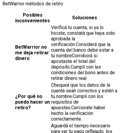
BetWarrior métodos de retiro:
Posibles
Soluciones
inconvenientes
Verificá tu cuenta, si ya lo
hiciste, constatá que haya sido
aprobada la
verificación.Considerá que la
BetWarrior no
cuenta del banco debe estar a
me deja retirar
tu nombreCorroborá si
dinero
apostaste el total del
depósito.Cumplí con las
condiciones del bono antes de
retirar dinero real
Chequeá que los datos de la
cuenta sean correctos y estén a
¿Por qué no
tu nombre.Cumplí con los
puedo hacer un
requisitos de
retiro?
apuestas.Cerciorate haber
hecho la verificación
correctamente.
Aguardá el tiempo necesario
para ver tu pago reflejado, los