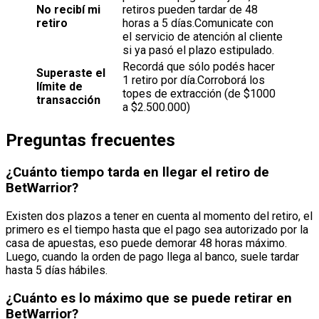
No recibí mi
retiros pueden tardar de 48
retiro
horas a 5 días.Comunicate con
el servicio de atención al cliente
si ya pasó el plazo estipulado.
Recordá que sólo podés hacer
Superaste el
1 retiro por día.Corroborá los
límite de
topes de extracción (de $1000
transacción
a $2.500.000)
Preguntas frecuentes
¿Cuánto tiempo tarda en llegar el retiro de
BetWarrior?
Existen dos plazos a tener en cuenta al momento del retiro, el
primero es el tiempo hasta que el pago sea autorizado por la
casa de apuestas, eso puede demorar 48 horas máximo.
Luego, cuando la orden de pago llega al banco, suele tardar
hasta 5 días hábiles.
¿Cuánto es lo máximo que se puede retirar en
BetWarrior?