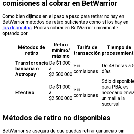
comisiones al cobrar en BetWarrior
Como bien dijimos en el paso a paso para retirar no hay en
BetWarrior métodos de retiro suficientes como sí los hay en
los depósitos
. Podrás cobrar en BetWarrior únicamente
optando por:
Retiro
Métodos de
Tarifa de
Tiempo de
mínimo/
retiro
transacción
procesamient
máximo
Transferencia
De $1.000
Sin
De 48 horas a 
bancaria o
a
comisiones
días.
Astropay
$2.500.000
Sólo disponibl
De $1.000
para PBA, es
Sin
Efectivo
a
necesario envia
comisiones
$2.500.000
un mail a la
sucursal
Métodos de retiro no disponibles
BetWarrior se asegura de que puedas retirar ganancias sin