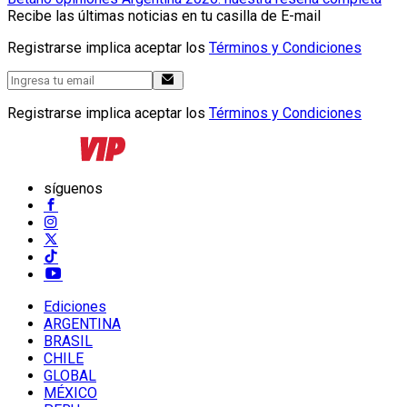
Recibe las últimas noticias en tu casilla de E-mail
Registrarse implica aceptar los
Términos y Condiciones
Registrarse implica aceptar los
Términos y Condiciones
síguenos
Ediciones
ARGENTINA
BRASIL
CHILE
GLOBAL
MÉXICO