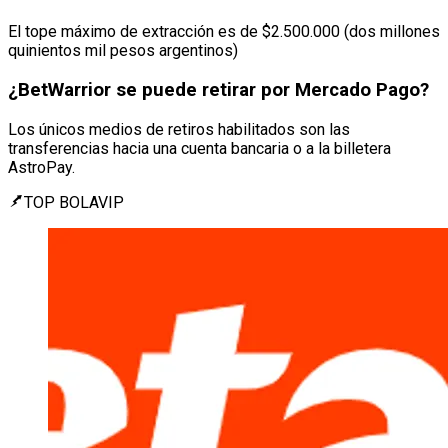
El tope máximo de extracción es de $2.500.000 (dos millones
quinientos mil pesos argentinos)
¿BetWarrior se puede retirar por Mercado Pago?
Los únicos medios de retiros habilitados son las
transferencias hacia una cuenta bancaria o a la billetera
AstroPay.
TOP BOLAVIP