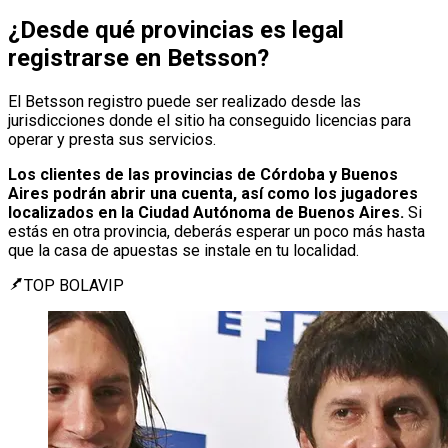
¿Desde qué provincias es legal
registrarse en Betsson?
El Betsson registro puede ser realizado desde las
jurisdicciones donde el sitio ha conseguido licencias para
operar y presta sus servicios.
Los clientes de las provincias de Córdoba y Buenos
Aires podrán abrir una cuenta, así como los jugadores
localizados en la Ciudad Autónoma de Buenos Aires.
Si
estás en otra provincia, deberás esperar un poco más hasta
que la casa de apuestas se instale en tu localidad.
TOP BOLAVIP