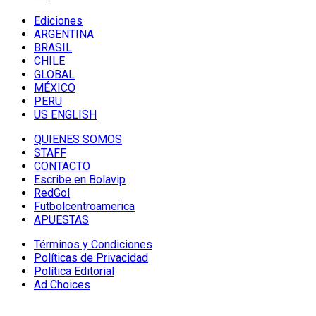
Ediciones
ARGENTINA
BRASIL
CHILE
GLOBAL
MÉXICO
PERU
US ENGLISH
QUIENES SOMOS
STAFF
CONTACTO
Escribe en Bolavip
RedGol
Futbolcentroamerica
APUESTAS
Términos y Condiciones
Políticas de Privacidad
Política Editorial
Ad Choices