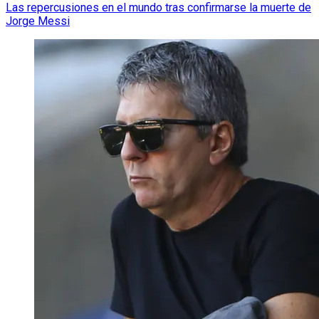
Las repercusiones en el mundo tras confirmarse la muerte de
Jorge Messi