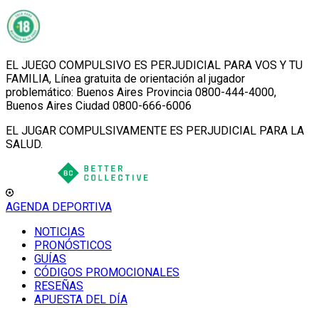
EL JUEGO COMPULSIVO ES PERJUDICIAL PARA VOS Y TU
FAMILIA, Línea gratuita de orientación al jugador
problemático: Buenos Aires Provincia 0800-444-4000,
Buenos Aires Ciudad 0800-666-6006
EL JUGAR COMPULSIVAMENTE ES PERJUDICIAL PARA LA
SALUD.
AGENDA DEPORTIVA
NOTICIAS
PRONÓSTICOS
GUÍAS
CÓDIGOS PROMOCIONALES
RESEÑAS
APUESTA DEL DÍA