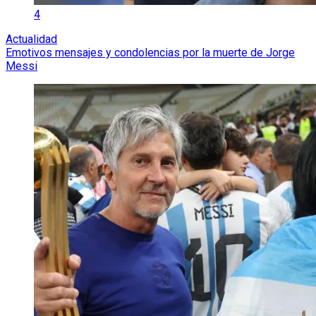
4
Actualidad
Emotivos mensajes y condolencias por la muerte de Jorge
Messi