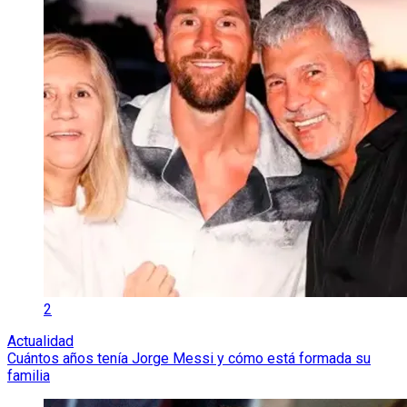
2
Actualidad
Cuántos años tenía Jorge Messi y cómo está formada su
familia