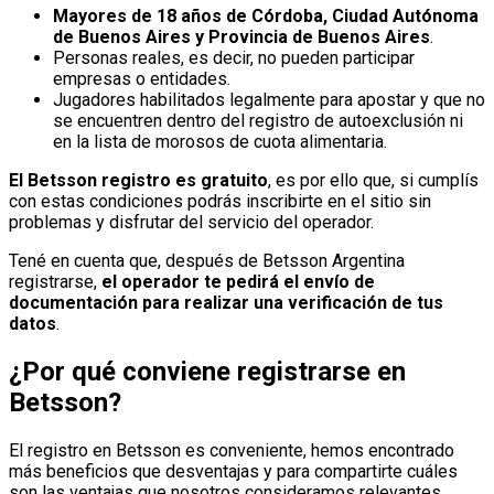
Mayores de 18 años de Córdoba, Ciudad Autónoma
de Buenos Aires y Provincia de Buenos Aires
.
Personas reales, es decir, no pueden participar
empresas o entidades.
Jugadores habilitados legalmente para apostar y que no
se encuentren dentro del registro de autoexclusión ni
en la lista de morosos de cuota alimentaria.
El Betsson registro es gratuito
, es por ello que, si cumplís
con estas condiciones podrás inscribirte en el sitio sin
problemas y disfrutar del servicio del operador.
Tené en cuenta que, después de Betsson Argentina
registrarse,
el operador te pedirá el envío de
documentación para realizar una verificación de tus
datos
.
¿Por qué conviene registrarse en
Betsson?
El registro en Betsson es conveniente, hemos encontrado
más beneficios que desventajas y para compartirte cuáles
son las ventajas que nosotros consideramos relevantes,