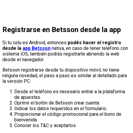
Registrarse en Betsson desde la app
Si tu celu es Android, entonces
podés hacer el registro
desde la
app Betsson
nativa, en caso de tener teléfono con
sistema iOS, también podrás registrarte abriendo la web
desde el navegador.
Betsson registrarse desde tu dispositivo móvil, no tiene
ninguna novedad, el paso a paso es similar al detallado para
la versión PC:
Desde el teléfono es necesario entrar a la plataforma
de apuestas.
Oprimir el botón de Betsson crear cuenta.
Indicar los datos requeridos en el formulario.
Proporcionar el código promocional para el bono de
bienvenida.
Conocer los T&C y aceptarlos.