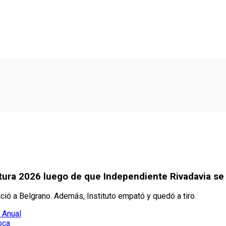
tura 2026 luego de que Independiente Rivadavia se 
ió a Belgrano. Además, Instituto empató y quedó a tiro.
a Anual
oca