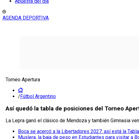
Apuesta del día
AGENDA DEPORTIVA
Torneo Apertura
/
Fútbol Argentino
Así quedó la tabla de posiciones del Torneo Aper
La Lepra ganó el clásico de Mendoza y también Gimnasia venc
Boca se acercó a la Libertadores 2027: así está la Tabl
Muslera, la baja de peso en Estudiantes para visitar a B