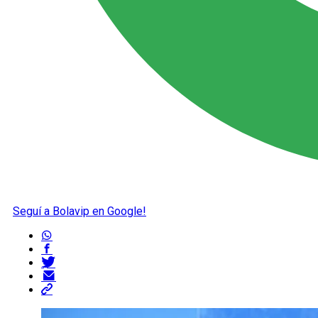
Seguí a Bolavip en Google!