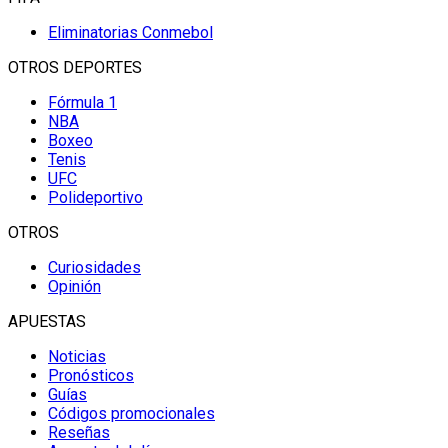
Eliminatorias Conmebol
OTROS DEPORTES
Fórmula 1
NBA
Boxeo
Tenis
UFC
Polideportivo
OTROS
Curiosidades
Opinión
APUESTAS
Noticias
Pronósticos
Guías
Códigos promocionales
Reseñas