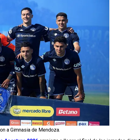
eron a Gimnasia de Mendoza.