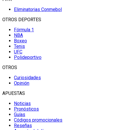
Eliminatorias Conmebol
OTROS DEPORTES
Fórmula 1
NBA
Boxeo
Tenis
UFC
Polideportivo
OTROS
Curiosidades
Opinión
APUESTAS
Noticias
Pronósticos
Guías
Códigos promocionales
Reseñas