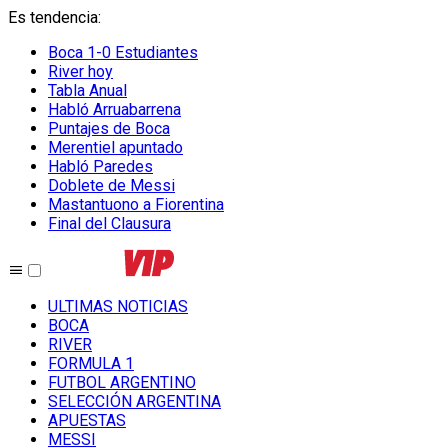
Es tendencia
:
Boca 1-0 Estudiantes
River hoy
Tabla Anual
Habló Arruabarrena
Puntajes de Boca
Merentiel apuntado
Habló Paredes
Doblete de Messi
Mastantuono a Fiorentina
Final del Clausura
ULTIMAS NOTICIAS
BOCA
RIVER
FORMULA 1
FUTBOL ARGENTINO
SELECCIÓN ARGENTINA
APUESTAS
MESSI