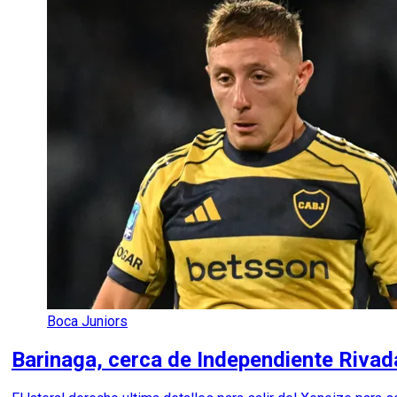
Boca Juniors
Barinaga, cerca de Independiente Rivada