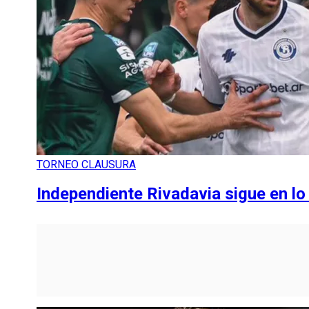
TORNEO CLAUSURA
Independiente Rivadavia sigue en lo 