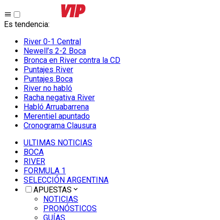
Es tendencia
:
River 0-1 Central
Newell’s 2-2 Boca
Bronca en River contra la CD
Puntajes River
Puntajes Boca
River no habló
Racha negativa River
Habló Arruabarrena
Merentiel apuntado
Cronograma Clausura
ULTIMAS NOTICIAS
BOCA
RIVER
FORMULA 1
SELECCIÓN ARGENTINA
APUESTAS
NOTICIAS
PRONÓSTICOS
GUÍAS