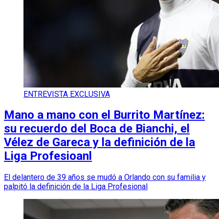
ENTREVISTA EXCLUSIVA
Mano a mano con el Burrito Martínez:
su recuerdo del Boca de Bianchi, el
Vélez de Gareca y la definición de la
Liga Profesioanl
El delantero de 39 años se mudó a Orlando con su familia y
palpitó la definición de la Liga Profesional