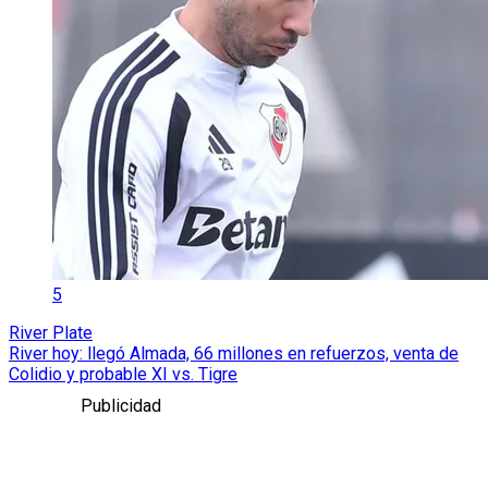
5
River Plate
River hoy: llegó Almada, 66 millones en refuerzos, venta de
Colidio y probable XI vs. Tigre
Publicidad