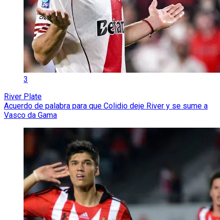
3
River Plate
Acuerdo de palabra para que Colidio deje River y se sume a
Vasco da Gama