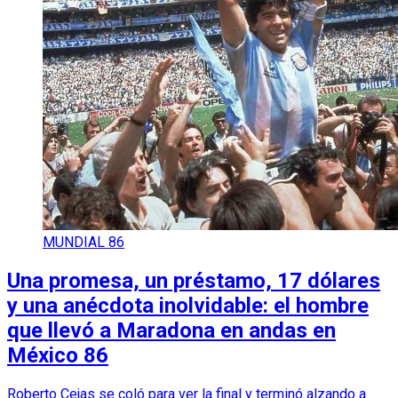
MUNDIAL 86
Una promesa, un préstamo, 17 dólares
y una anécdota inolvidable: el hombre
que llevó a Maradona en andas en
México 86
Roberto Cejas se coló para ver la final y terminó alzando a