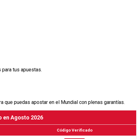
s para tus apuestas.
ra que puedas apostar en el Mundial con plenas garantías.
do en Agosto 2026
Código Verificado