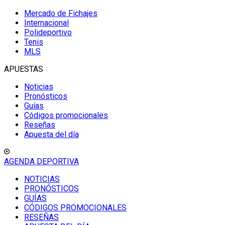
Mercado de Fichajes
Internacional
Polideportivo
Tenis
MLS
APUESTAS
Noticias
Pronósticos
Guías
Códigos promocionales
Reseñas
Apuesta del día
AGENDA DEPORTIVA
NOTICIAS
PRONÓSTICOS
GUÍAS
CÓDIGOS PROMOCIONALES
RESEÑAS