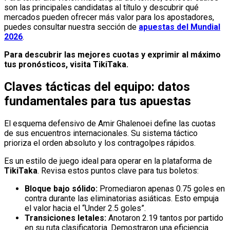
son las principales candidatas al título y descubrir qué
mercados pueden ofrecer más valor para los apostadores,
puedes consultar nuestra sección de
apuestas del Mundial
2026
.
Para descubrir las mejores cuotas y exprimir al máximo
tus pronósticos, visita TikiTaka.
Claves tácticas del equipo: datos
fundamentales para tus apuestas
El esquema defensivo de Amir Ghalenoei define las cuotas
de sus encuentros internacionales. Su sistema táctico
prioriza el orden absoluto y los contragolpes rápidos.
Es un estilo de juego ideal para operar en la plataforma de
TikiTaka
. Revisa estos puntos clave para tus boletos:
Bloque bajo sólido:
Promediaron apenas 0.75 goles en
contra durante las eliminatorias asiáticas. Esto empuja
el valor hacia el “Under 2.5 goles”.
Transiciones letales:
Anotaron 2.19 tantos por partido
en su ruta clasificatoria. Demostraron una eficiencia