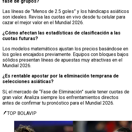
fase de grupos?
Las líneas de “Menos de 2.5 goles” y los hándicaps asiáticos
son ideales. Revisa las cuotas en vivo desde tu celular para
cazar el mejor valor en el Mundial 2026.
¿Cómo afectan las estadísticas de clasificación a las
cuotas futuras?
Los modelos matemáticos ajustan los precios basándose en
los goles encajados previamente. Equipos con bloques bajos
sólidos presentan líneas de apuestas muy atractivas en el
Mundial 2026.
¿Es rentable apostar por la eliminación temprana de
selecciones asiáticas?
Sí, el mercado de “Fase de Eliminación” suele tener cuotas de
gran valor. Analiza siempre los enfrentamientos directos
antes de confirmar tu pronóstico para el Mundial 2026.
TOP BOLAVIP