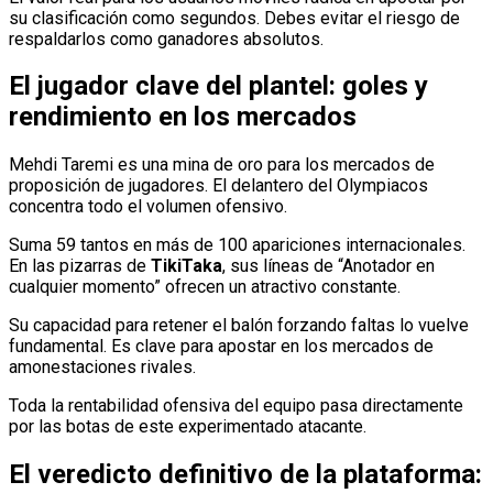
su clasificación como segundos. Debes evitar el riesgo de
respaldarlos como ganadores absolutos.
El jugador clave del plantel: goles y
rendimiento en los mercados
Mehdi Taremi es una mina de oro para los mercados de
proposición de jugadores. El delantero del Olympiacos
concentra todo el volumen ofensivo.
Suma 59 tantos en más de 100 apariciones internacionales.
En las pizarras de
TikiTaka
, sus líneas de “Anotador en
cualquier momento” ofrecen un atractivo constante.
Su capacidad para retener el balón forzando faltas lo vuelve
fundamental. Es clave para apostar en los mercados de
amonestaciones rivales.
Toda la rentabilidad ofensiva del equipo pasa directamente
por las botas de este experimentado atacante.
El veredicto definitivo de la plataforma: