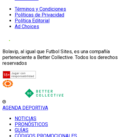
Términos y Condiciones
Políticas de Privacidad
Política Editorial
Ad Choices
Bolavip, al igual que Futbol Sites, es una compañía
perteneciente a Better Collective. Todos los derechos
reservados
AGENDA DEPORTIVA
NOTICIAS
PRONÓSTICOS
GUÍAS
CÓDIGOS PROMOCIONALES