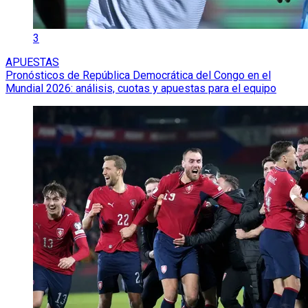
3
APUESTAS
Pronósticos de República Democrática del Congo en el
Mundial 2026: análisis, cuotas y apuestas para el equipo