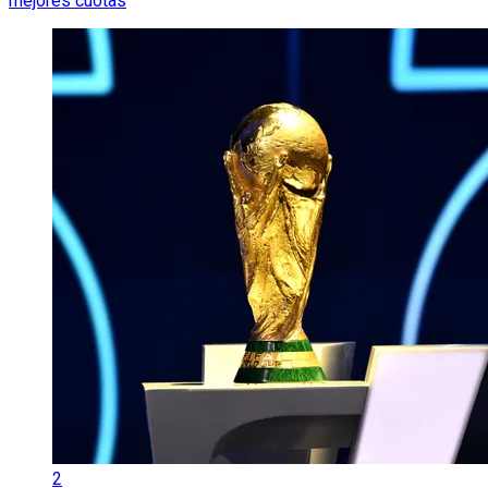
mejores cuotas
2