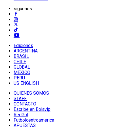
síguenos
Ediciones
ARGENTINA
BRASIL
CHILE
GLOBAL
MÉXICO
PERU
US ENGLISH
QUIENES SOMOS
STAFF
CONTACTO
Escribe en Bolavip
RedGol
Futbolcentroamerica
APUESTAS