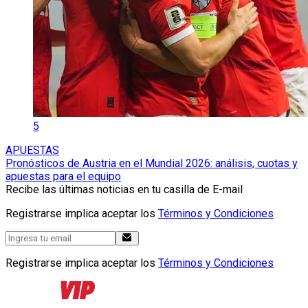
5
APUESTAS
Pronósticos de Austria en el Mundial 2026: análisis, cuotas y
apuestas para el equipo
Recibe las últimas noticias en tu casilla de E-mail
Registrarse implica aceptar los
Términos y Condiciones
Registrarse implica aceptar los
Términos y Condiciones