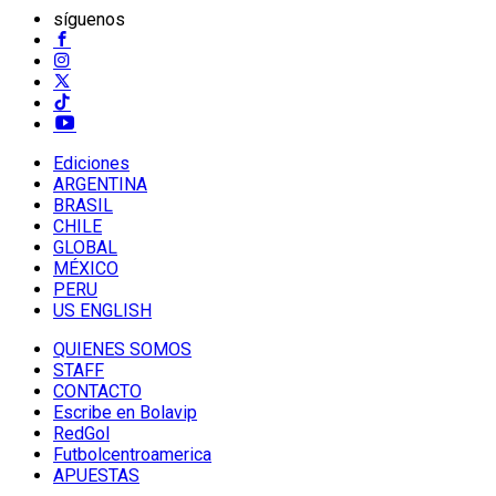
síguenos
Ediciones
ARGENTINA
BRASIL
CHILE
GLOBAL
MÉXICO
PERU
US ENGLISH
QUIENES SOMOS
STAFF
CONTACTO
Escribe en Bolavip
RedGol
Futbolcentroamerica
APUESTAS