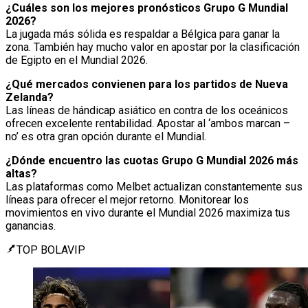
¿Cuáles son los mejores pronósticos Grupo G Mundial
2026?
La jugada más sólida es respaldar a Bélgica para ganar la
zona. También hay mucho valor en apostar por la clasificación
de Egipto en el Mundial 2026.
¿Qué mercados convienen para los partidos de Nueva
Zelanda?
Las líneas de hándicap asiático en contra de los oceánicos
ofrecen excelente rentabilidad. Apostar al ‘ambos marcan –
no’ es otra gran opción durante el Mundial.
¿Dónde encuentro las cuotas Grupo G Mundial 2026 más
altas?
Las plataformas como Melbet actualizan constantemente sus
líneas para ofrecer el mejor retorno. Monitorear los
movimientos en vivo durante el Mundial 2026 maximiza tus
ganancias.
TOP BOLAVIP