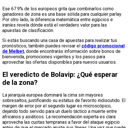
Ese 67.9% de los europeos grita que combinarlos como
ganadores de zona es una base sólida para cualquier parlay.
Por otro lado, la diferencia matemática entre egipcios e
iraníes revela dónde está el verdadero valor para las
apuestas de clasificación.
Si estás buscando una casa de apuestas para realizar tus
pronósticos, también puedes revisar el
código promocional
de Melbet
, donde encontrarás información sobre bonos de
bienvenida, promociones vigentes y los pasos para
aprovechar las ofertas disponibles para nuevos usuarios.
El veredicto de Bolavip: ¿Qué esperar
de la zona?
La jerarquía europea dominará la cima sin mayores
sobresaltos, justificando su estatus de favorito indiscutido. El
margen de error por el segundo lugar es microscópico,
dejando todo servido para un duelo táctico a muerte entre
africanos y asiáticos. La recomendación experta es clara:
aprovecha las cuotas tempranas a favor del ataque egipcio
antes de que el mercado ajuste sus líneas. Una vez que ruede