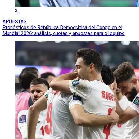
3
APUESTAS
Pronósticos de República Democrática del Congo en el
Mundial 2026: análisis, cuotas y apuestas para el equipo