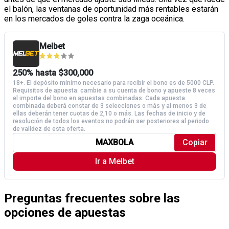
el balón, las ventanas de oportunidad más rentables estarán
en los mercados de goles contra la zaga oceánica.
Preguntas frecuentes sobre las
opciones de apuestas