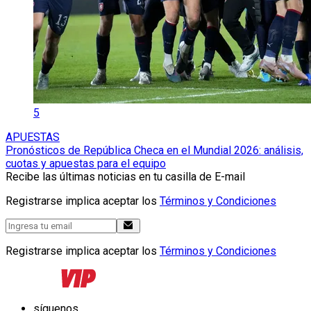
5
APUESTAS
Pronósticos de República Checa en el Mundial 2026: análisis,
cuotas y apuestas para el equipo
Recibe las últimas noticias en tu casilla de E-mail
Registrarse implica aceptar los
Términos y Condiciones
Registrarse implica aceptar los
Términos y Condiciones
síguenos