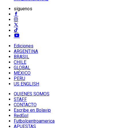
síguenos
Ediciones
ARGENTINA
BRASIL
CHILE
GLOBAL
MÉXICO
PERU
US ENGLISH
QUIENES SOMOS
STAFF
CONTACTO
Escribe en Bolavip
RedGol
Futbolcentroamerica
APUESTAS