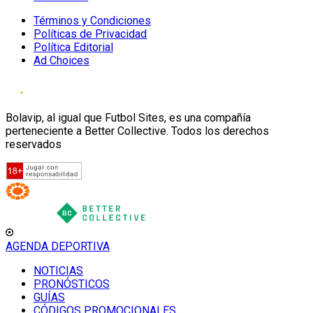
Términos y Condiciones
Políticas de Privacidad
Política Editorial
Ad Choices
Bolavip, al igual que Futbol Sites, es una compañía
perteneciente a Better Collective. Todos los derechos
reservados
AGENDA DEPORTIVA
NOTICIAS
PRONÓSTICOS
GUÍAS
CÓDIGOS PROMOCIONALES