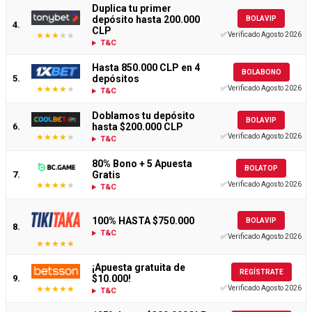
Duplica tu primer
depósito hasta 200.000
BOLAVIP
4.
CLP
★★★
★★
✅ Verificado Agosto 2026
T&C
Hasta 850.000 CLP en 4
BOLABONO
5.
depósitos
★★★★
★
✅ Verificado Agosto 2026
T&C
Doblamos tu depósito
BOLAVIP
6.
hasta $200.000 CLP
★★★★
★
✅ Verificado Agosto 2026
T&C
80% Bono + 5 Apuesta
BOLATOP
7.
Gratis
★★★★
★
✅ Verificado Agosto 2026
T&C
100% HASTA $750.000
BOLAVIP
8.
T&C
✅ Verificado Agosto 2026
★★★★★
¡Apuesta gratuita de
REGÍSTRATE
9.
$10.000!
★★★★★
✅ Verificado Agosto 2026
T&C