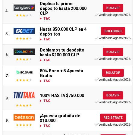
Duplica tu primer
depósito hasta 200.000
BOLAVIP
4.
CLP
★★★
★★
✅ Verificado Agosto 2026
T&C
Hasta 850.000 CLP en 4
BOLABONO
5.
depósitos
★★★★
★
✅ Verificado Agosto 2026
T&C
Doblamos tu depósito
BOLAVIP
6.
hasta $200.000 CLP
★★★★
★
✅ Verificado Agosto 2026
T&C
80% Bono + 5 Apuesta
BOLATOP
7.
Gratis
★★★★
★
✅ Verificado Agosto 2026
T&C
100% HASTA $750.000
BOLAVIP
8.
T&C
✅ Verificado Agosto 2026
★★★★★
¡Apuesta gratuita de
REGÍSTRATE
9.
$10.000!
★★★★★
✅ Verificado Agosto 2026
T&C