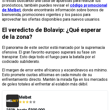
Si estás buscando una casa de apuestas para realizar tus
pronósticos, también puedes revisar el
código promocional
de Melbet
, donde encontrarás información sobre bonos de
bienvenida, promociones vigentes y los pasos para
aprovechar las ofertas disponibles para nuevos usuarios.
El veredicto de Bolavip: ¿Qué esperar
de la zona?
El panorama de este sector está marcado por la supremacía
ofensiva. El gran favorito europeo superará su fase sin
transpirar. Esto deja todo el fuego para la batalla por el
codiciado subliderato.
El margen de error entre africanos y escandinavos es mínimo.
Esto promete cuotas altísimas en cada minuto de su
enfrentamiento directo. Mantén la mirada fija en los mercados
de goles totales al enfrentar al eslabón más débil.