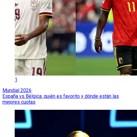
1
Mundial 2026
España vs Bélgica: quién es favorito y dónde están las
mejores cuotas