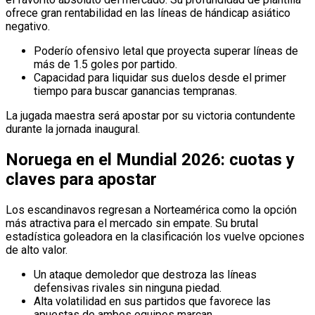
ofrece gran rentabilidad en las líneas de hándicap asiático
negativo.
Poderío ofensivo letal que proyecta superar líneas de
más de 1.5 goles por partido.
Capacidad para liquidar sus duelos desde el primer
tiempo para buscar ganancias tempranas.
La jugada maestra será apostar por su victoria contundente
durante la jornada inaugural.
Noruega en el Mundial 2026: cuotas y
claves para apostar
Los escandinavos regresan a Norteamérica como la opción
más atractiva para el mercado sin empate. Su brutal
estadística goleadora en la clasificación los vuelve opciones
de alto valor.
Un ataque demoledor que destroza las líneas
defensivas rivales sin ninguna piedad.
Alta volatilidad en sus partidos que favorece las
apuestas de ambos equipos marcan.