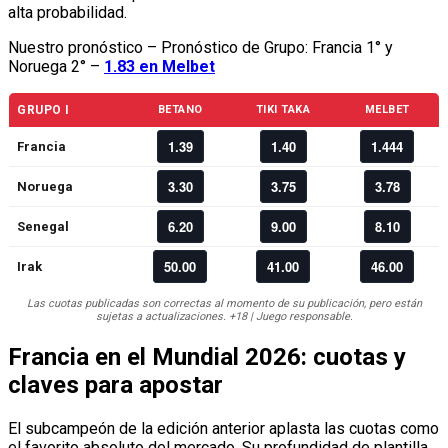
alta probabilidad.
Nuestro pronóstico – Pronóstico de Grupo: Francia 1° y
Noruega 2° –
1.83 en Melbet
GRUPO I
BETANO
TIKI TAKA
MELBET
1.39
1.40
1.444
Francia
3.30
3.75
3.78
Noruega
6.20
9.00
8.10
Senegal
50.00
41.00
46.00
Irak
Las cuotas publicadas son correctas al momento de su publicación, pero están
sujetas a actualizaciones. +18 | Juego responsable.
Francia en el Mundial 2026: cuotas y
claves para apostar
El subcampeón de la edición anterior aplasta las cuotas como
el favorito absoluto del mercado. Su profundidad de plantilla