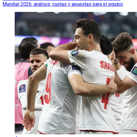
Mundial 2026: análisis, cuotas y apuestas para el equipo