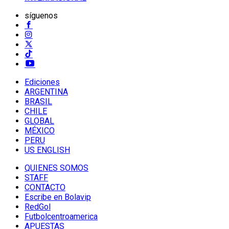
síguenos
Ediciones
ARGENTINA
BRASIL
CHILE
GLOBAL
MÉXICO
PERU
US ENGLISH
QUIENES SOMOS
STAFF
CONTACTO
Escribe en Bolavip
RedGol
Futbolcentroamerica
APUESTAS