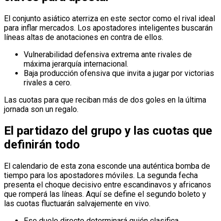
El conjunto asiático aterriza en este sector como el rival ideal
para inflar mercados. Los apostadores inteligentes buscarán
líneas altas de anotaciones en contra de ellos.
Vulnerabilidad defensiva extrema ante rivales de
máxima jerarquía internacional.
Baja producción ofensiva que invita a jugar por victorias
rivales a cero.
Las cuotas para que reciban más de dos goles en la última
jornada son un regalo.
El partidazo del grupo y las cuotas que
definirán todo
El calendario de esta zona esconde una auténtica bomba de
tiempo para los apostadores móviles. La segunda fecha
presenta el choque decisivo entre escandinavos y africanos
que romperá las líneas. Aquí se define el segundo boleto y
las cuotas fluctuarán salvajemente en vivo.
Ese duelo directo determinará quién clasifica,