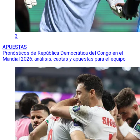
3
APUESTAS
Pronósticos de República Democrática del Congo en el
Mundial 2026: análisis, cuotas y apuestas para el equipo