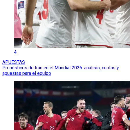
4
APUESTAS
Pronósticos de Irán en el Mundial 2026: análisis, cuotas y
apuestas para el equipo