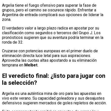
Argelia tiene el fuego ofensivo para superar la fase de
grupos, pero el camino se oscurece rápido. Enfrentar a
Argentina de entrada complicará sus opciones de liderar la
zona.
El verdadero valor a largo plazo radica en apostar por su
clasificación como segundos o terceros del Grupo J. Los
pronósticos sugieren que su aventura podría terminar en la
ronda de 32.
Cruzarse con potencias europeas en el primer duelo de
eliminación directa luce letal para sus aspiraciones.
Aprovecha las cuotas altas apostando a su eliminación
temprana en
Melbet
.
El veredicto final: ¿listo para jugar con
la selección?
Argelia es una auténtica mina de oro para las apuestas en
vivo este verano. Su capacidad goleadora y sus desajustes
defensivos sugieren mercados de goles repletos de acción.