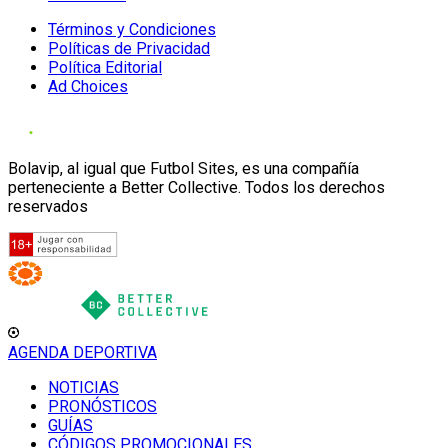
Términos y Condiciones
Políticas de Privacidad
Política Editorial
Ad Choices
Bolavip, al igual que Futbol Sites, es una compañía
perteneciente a Better Collective. Todos los derechos
reservados
AGENDA DEPORTIVA
NOTICIAS
PRONÓSTICOS
GUÍAS
CÓDIGOS PROMOCIONALES