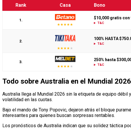
Rank
Casa
Bono
$10,000 gratis con
1.
T&C
★★★★★
100% HASTA $750.0
2.
T&C
★★★★
★
250% hasta $300,0
3.
T&C
★★★★
★
Todo sobre Australia en el Mundial 2026:
Australia llega al Mundial 2026 sin la etiqueta de equipo débil
volatilidad en las cuotas.
Bajo el mando de Tony Popovic, dejaron atrás el bloque purame
interesantes para quienes buscan sorpresas rentables.
Los pronósticos de Australia indican que su solidez táctica podrí