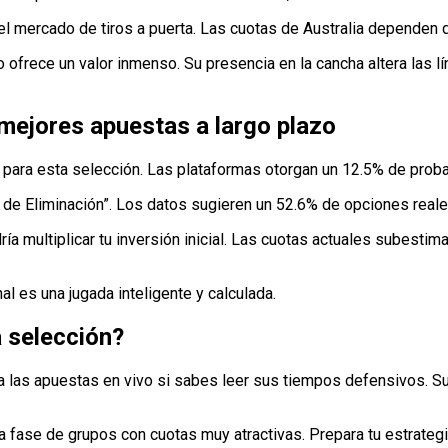
a el mercado de tiros a puerta. Las cuotas de Australia depende
ofrece un valor inmenso. Su presencia en la cancha altera las l
: mejores apuestas a largo plazo
para esta selección. Las plataformas otorgan un 12.5% de probab
 de Eliminación”. Los datos sugieren un 52.6% de opciones reale
a multiplicar tu inversión inicial. Las cuotas actuales subestima
al es una jugada inteligente y calculada.
la selección?
a las apuestas en vivo si sabes leer sus tiempos defensivos. Su
a fase de grupos con cuotas muy atractivas. Prepara tu estrategi