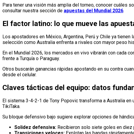
Para tener una visión más amplia del torneo, conocer cuáles s
consultar nuestra sección de
apuestas del Mundial 2026
.
El factor latino: lo que mueve las apuesta
Los apostadores en México, Argentina, Perú y Chile ya tienen la
selección como Australia enfrenta a rivales con mayor peso his
En el Mundial 2026, los mercados en vivo vibrarán con cada co
frente a Turquía o Paraguay.
Otros buscarán ganancias rápidas apostando en su contra cuan
desde el celular.
Claves tácticas del equipo: datos funda
El sistema 3-4-2-1 de Tony Popovic transforma a Australia en 
TikiTaka.
Su bloque defensivo bajo sugiere explorar opciones de hándica
Solidez defensiva:
Recibieron solo siete goles en diez p
Transiciones veloces:
Explotan las bandas rápidamente,