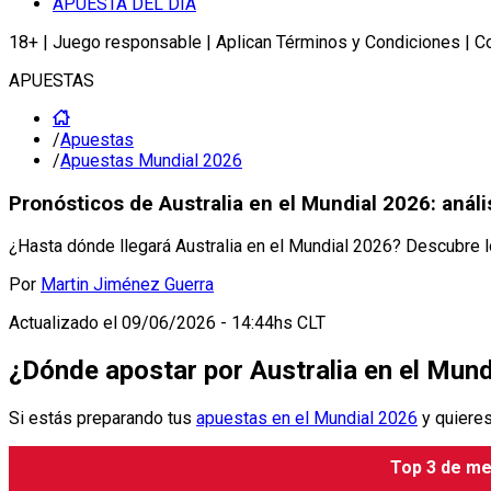
APUESTA DEL DÍA
18+ | Juego responsable | Aplican Términos y Condiciones | C
APUESTAS
/
Apuestas
/
Apuestas Mundial 2026
Pronósticos de Australia en el Mundial 2026: análi
¿Hasta dónde llegará Australia en el Mundial 2026? Descubre lo
Por
Martin Jiménez Guerra
Actualizado el
09/06/2026 - 14:44hs CLT
¿Dónde apostar por Australia en el Mun
Si estás preparando tus
apuestas en el Mundial 2026
y quieres
Top 3 de me