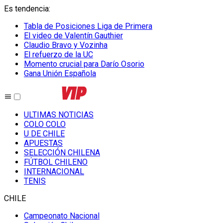
Es tendencia
:
Tabla de Posiciones Liga de Primera
El video de Valentín Gauthier
Claudio Bravo y Vozinha
El refuerzo de la UC
Momento crucial para Darío Osorio
Gana Unión Española
ULTIMAS NOTICIAS
COLO COLO
U DE CHILE
APUESTAS
SELECCIÓN CHILENA
FÚTBOL CHILENO
INTERNACIONAL
TENIS
CHILE
Campeonato Nacional