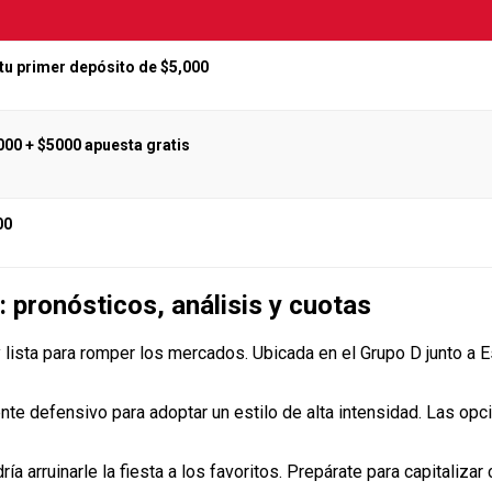
 tu primer depósito de $5,000
00 + $5000 apuesta gratis
00
 pronósticos, análisis y cuotas
 y lista para romper los mercados. Ubicada en el Grupo D junto a
nte defensivo para adoptar un estilo de alta intensidad. Las o
a arruinarle la fiesta a los favoritos. Prepárate para capitalizar