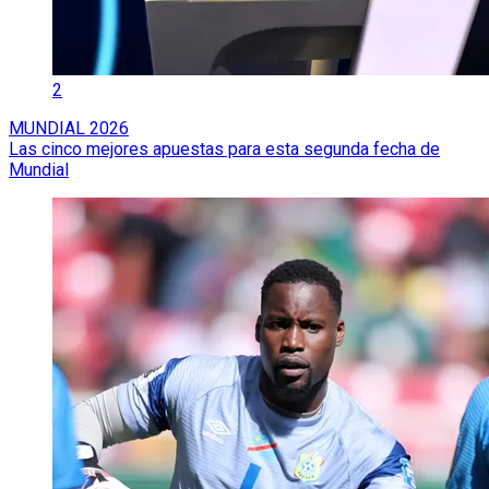
2
MUNDIAL 2026
Las cinco mejores apuestas para esta segunda fecha de
Mundial