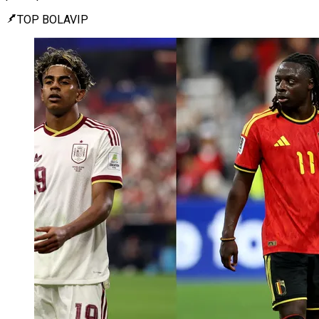
TOP BOLAVIP