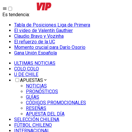
Es tendencia
:
Tabla de Posiciones Liga de Primera
El video de Valentín Gauthier
Claudio Bravo y Vozinha
El refuerzo de la UC
Momento crucial para Darío Osorio
Gana Unión Española
ULTIMAS NOTICIAS
COLO COLO
U DE CHILE
APUESTAS
NOTICIAS
PRONÓSTICOS
GUÍAS
CÓDIGOS PROMOCIONALES
RESEÑAS
APUESTA DEL DÍA
SELECCIÓN CHILENA
FÚTBOL CHILENO
INTERNACIONAL