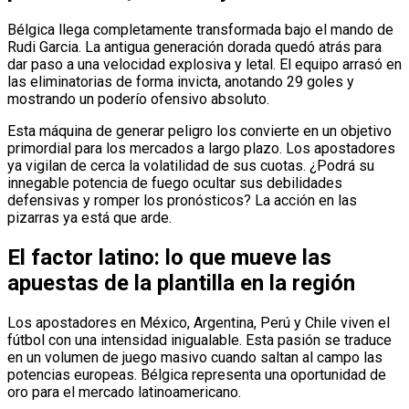
Bélgica llega completamente transformada bajo el mando de
Rudi Garcia. La antigua generación dorada quedó atrás para
dar paso a una velocidad explosiva y letal. El equipo arrasó en
las eliminatorias de forma invicta, anotando 29 goles y
mostrando un poderío ofensivo absoluto.
Esta máquina de generar peligro los convierte en un objetivo
primordial para los mercados a largo plazo. Los apostadores
ya vigilan de cerca la volatilidad de sus cuotas. ¿Podrá su
innegable potencia de fuego ocultar sus debilidades
defensivas y romper los pronósticos? La acción en las
pizarras ya está que arde.
El factor latino: lo que mueve las
apuestas de la plantilla en la región
Los apostadores en México, Argentina, Perú y Chile viven el
fútbol con una intensidad inigualable. Esta pasión se traduce
en un volumen de juego masivo cuando saltan al campo las
potencias europeas. Bélgica representa una oportunidad de
oro para el mercado latinoamericano.