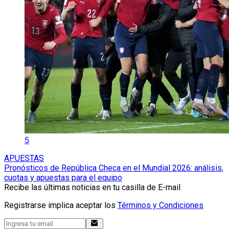
5
APUESTAS
Pronósticos de República Checa en el Mundial 2026: análisis,
cuotas y apuestas para el equipo
Recibe las últimas noticias en tu casilla de E-mail
Registrarse implica aceptar los
Términos y Condiciones