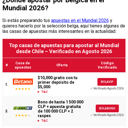
¿Dónde apostar por Bélgica en el
Mundial 2026?
Si estás preparando tus
apuestas en el Mundial 2026
y
quieres hacerlo por la selección belga, aquí tienes algunas de
las casas de apuestas más interesantes en la actualidad.
Top casas de apuestas para apostar al Mundial
desde Chile – Verificado en Agosto 2026
Casa de
Código
#
Oferta
apuestas
Verificado
$10,000 gratis con tu
primer depósito de
BOLAVIP
1.
$5,000
★★★★★
✅ Verificado Agosto 2026
T&C
Bono de hasta 1 500 000
CLP + apuesta gratuita
BOLABONO
2.
de 100 000 CLP + 2
★★★★
★
raspes
✅ Verificado Agosto 2026
T&C