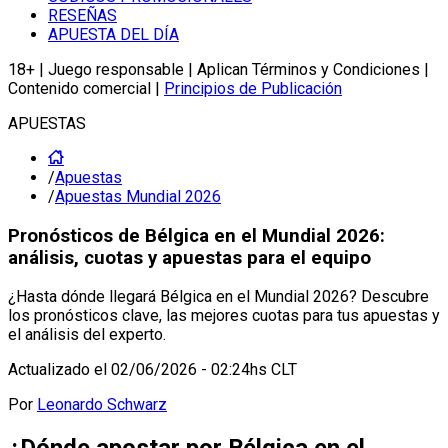
RESEÑAS
APUESTA DEL DÍA
18+ | Juego responsable | Aplican Términos y Condiciones |
Contenido comercial |
Principios de Publicación
APUESTAS
/
Apuestas
/
Apuestas Mundial 2026
Pronósticos de Bélgica en el Mundial 2026:
análisis, cuotas y apuestas para el equipo
¿Hasta dónde llegará Bélgica en el Mundial 2026? Descubre
los pronósticos clave, las mejores cuotas para tus apuestas y
el análisis del experto.
Actualizado el
02/06/2026 - 02:24hs CLT
Por
Leonardo Schwarz