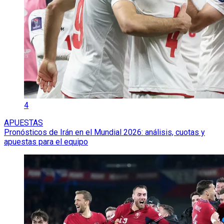
4
APUESTAS
Pronósticos de Irán en el Mundial 2026: análisis, cuotas y
apuestas para el equipo