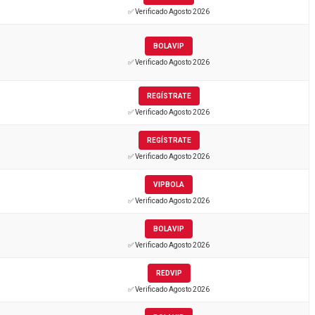
✅ Verificado Agosto 2026
BOLAVIP
✅ Verificado Agosto 2026
REGÍSTRATE
✅ Verificado Agosto 2026
REGÍSTRATE
✅ Verificado Agosto 2026
VIPBOLA
✅ Verificado Agosto 2026
BOLAVIP
✅ Verificado Agosto 2026
REDVIP
✅ Verificado Agosto 2026