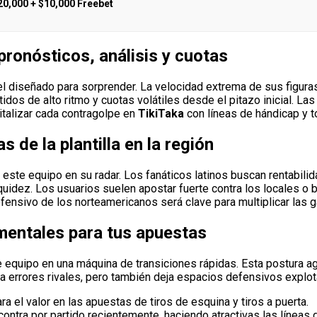
0,000 + $10,000 Freebet
ronósticos, análisis y cuotas
ntel diseñado para sorprender. La velocidad extrema de sus figur
dos de alto ritmo y cuotas volátiles desde el pitazo inicial. L
italizar cada contragolpe en
TikiTaka
con líneas de hándicap y t
s de la plantilla en la región
 este equipo en su radar. Los fanáticos latinos buscan rentabil
quidez. Los usuarios suelen apostar fuerte contra los locales o 
fensivo de los norteamericanos será clave para multiplicar las g
mentales para tus apuestas
 equipo en una máquina de transiciones rápidas. Esta postura a
za errores rivales, pero también deja espacios defensivos explot
a el valor en las apuestas de tiros de esquina y tiros a puerta.
tra por partido recientemente, haciendo atractivas las líneas d