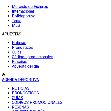
Mercado de Fichajes
Internacional
Polideportivo
Tenis
MLS
APUESTAS
Noticias
Pronósticos
Guías
Códigos promocionales
Reseñas
Apuesta del día
AGENDA DEPORTIVA
NOTICIAS
PRONÓSTICOS
GUÍAS
CÓDIGOS PROMOCIONALES
RESEÑAS