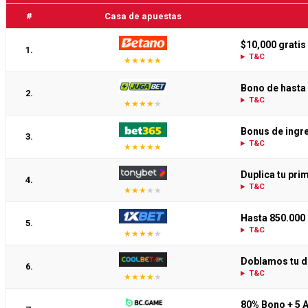
#
Casa de apuestas
$10,000 gratis
1.
T&C
★★★★★
Bono de hasta 
2.
T&C
★★★★
★
Bonus de ingr
3.
T&C
★★★★★
Duplica tu pri
4.
T&C
★★★
★★
Hasta 850.000
5.
T&C
★★★★
★
Doblamos tu d
6.
T&C
★★★★
★
80% Bono + 5 A