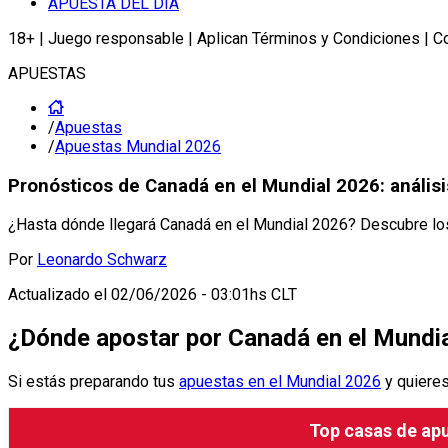
APUESTA DEL DÍA
18+ | Juego responsable | Aplican Términos y Condiciones | C
APUESTAS
/
Apuestas
/
Apuestas Mundial 2026
Pronósticos de Canadá en el Mundial 2026: análisi
¿Hasta dónde llegará Canadá en el Mundial 2026? Descubre los 
Por
Leonardo Schwarz
Actualizado el
02/06/2026 - 03:01hs CLT
¿Dónde apostar por Canadá en el Mundi
Si estás preparando tus
apuestas en el Mundial 2026
y quieres
Top casas de apu