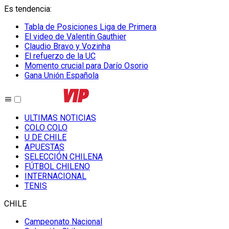
Es tendencia
:
Tabla de Posiciones Liga de Primera
El video de Valentín Gauthier
Claudio Bravo y Vozinha
El refuerzo de la UC
Momento crucial para Darío Osorio
Gana Unión Española
ULTIMAS NOTICIAS
COLO COLO
U DE CHILE
APUESTAS
SELECCIÓN CHILENA
FÚTBOL CHILENO
INTERNACIONAL
TENIS
CHILE
Campeonato Nacional