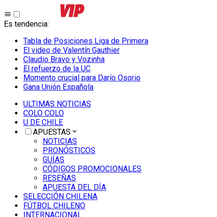
Es tendencia
:
Tabla de Posiciones Liga de Primera
El video de Valentín Gauthier
Claudio Bravo y Vozinha
El refuerzo de la UC
Momento crucial para Darío Osorio
Gana Unión Española
ULTIMAS NOTICIAS
COLO COLO
U DE CHILE
APUESTAS
NOTICIAS
PRONÓSTICOS
GUÍAS
CÓDIGOS PROMOCIONALES
RESEÑAS
APUESTA DEL DÍA
SELECCIÓN CHILENA
FÚTBOL CHILENO
INTERNACIONAL