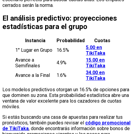
cerrados serán la norma.
El análisis predictivo: proyecciones
estadísticas para el grupo
Instancia
Probabilidad
Cuotas
5.00 en
1° Lugar en Grupo
16.5%
TikiTaka
Avance a
15.00 en
4.9%
Semifinales
TikiTaka
34.00 en
Avance a la Final
1.6%
TikiTaka
Los modelos predictivos otorgan un 16.5% de opciones para
que dominen su zona. Esta probabilidad estadística abre una
ventana de valor excelente para los cazadores de cuotas
móviles.
Si estás buscando una casa de apuestas para realizar tus
pronósticos, también puedes revisar el
código promocional
de TikiTaka
, donde encontrarás información sobre bonos de