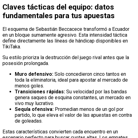
Claves tácticas del equipo: datos
fundamentales para tus apuestas
El esquema de Sebastián Beccacece transformó a Ecuador
en un bloque sumamente agresivo. Esta intensidad táctica
define directamente las líneas de hándicap disponibles en
TikiTaka.
Su estilo prioriza la destrucción del juego rival antes que la
posesión prolongada.
Muro defensivo:
Solo concedieron cinco tantos en
toda la eliminatoria, ideal para apostar al mercado de
menos goles.
Transiciones rápidas:
Su velocidad por las bandas
genera saques de esquina constantes, un mercado en
vivo muy lucrativo.
Sequía ofensiva:
Promedian menos de un gol por
partido, lo que eleva el valor de las apuestas en contra
de goleadas.
Estas características convierten cada encuentro en un
escenario perfecto para buscar cuotas altas. Los empates