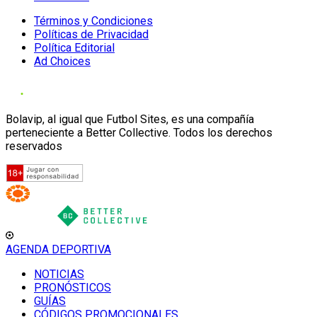
Términos y Condiciones
Políticas de Privacidad
Política Editorial
Ad Choices
Bolavip, al igual que Futbol Sites, es una compañía
perteneciente a Better Collective. Todos los derechos
reservados
AGENDA DEPORTIVA
NOTICIAS
PRONÓSTICOS
GUÍAS
CÓDIGOS PROMOCIONALES