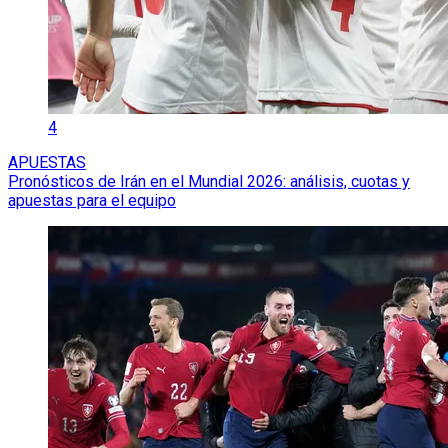
4
APUESTAS
Pronósticos de Irán en el Mundial 2026: análisis, cuotas y
apuestas para el equipo