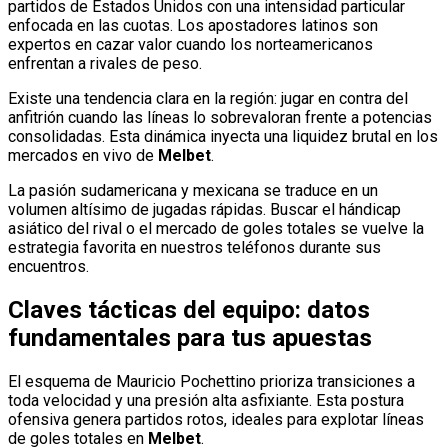
partidos de Estados Unidos con una intensidad particular
enfocada en las cuotas. Los apostadores latinos son
expertos en cazar valor cuando los norteamericanos
enfrentan a rivales de peso.
Existe una tendencia clara en la región: jugar en contra del
anfitrión cuando las líneas lo sobrevaloran frente a potencias
consolidadas. Esta dinámica inyecta una liquidez brutal en los
mercados en vivo de
Melbet
.
La pasión sudamericana y mexicana se traduce en un
volumen altísimo de jugadas rápidas. Buscar el hándicap
asiático del rival o el mercado de goles totales se vuelve la
estrategia favorita en nuestros teléfonos durante sus
encuentros.
Claves tácticas del equipo: datos
fundamentales para tus apuestas
El esquema de Mauricio Pochettino prioriza transiciones a
toda velocidad y una presión alta asfixiante. Esta postura
ofensiva genera partidos rotos, ideales para explotar líneas
de goles totales en
Melbet
.