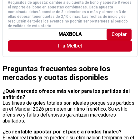
Preguntas frecuentes sobre los
mercados y cuotas disponibles
¿Qué mercado ofrece más valor para los partidos del
anfitrión?
Las líneas de goles totales son ideales porque sus partidos
en el Mundial 2026 prometen un ritmo frenético. Su estilo
ofensivo y fallas defensivas garantizan marcadores
abultados.
¿Es rentable apostar por el pase a rondas finales?
El valor real radica en predecir su eliminación temprana en el