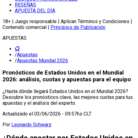
RESEÑAS
APUESTA DEL DÍA
18+ | Juego responsable | Aplican Términos y Condiciones |
Contenido comercial |
Principios de Publicación
APUESTAS
/
Apuestas
/
Apuestas Mundial 2026
Pronósticos de Estados Unidos en el Mundial
2026: análisis, cuotas y apuestas para el equipo
¿Hasta dónde llegará Estados Unidos en el Mundial 2026?
Descubre los pronósticos clave, las mejores cuotas para tus
apuestas y el análisis del experto.
Actualizado el
03/06/2026 - 09:57hs CLT
Por
Leonardo Schwarz