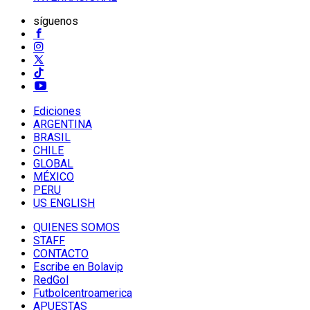
síguenos
Ediciones
ARGENTINA
BRASIL
CHILE
GLOBAL
MÉXICO
PERU
US ENGLISH
QUIENES SOMOS
STAFF
CONTACTO
Escribe en Bolavip
RedGol
Futbolcentroamerica
APUESTAS