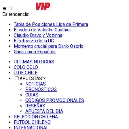
Es tendencia
:
Tabla de Posiciones Liga de Primera
El video de Valentín Gauthier
Claudio Bravo y Vozinha
El refuerzo de la UC
Momento crucial para Darío Osorio
Gana Unión Española
ULTIMAS NOTICIAS
COLO COLO
U DE CHILE
APUESTAS
NOTICIAS
PRONÓSTICOS
GUÍAS
CÓDIGOS PROMOCIONALES
RESEÑAS
APUESTA DEL DÍA
SELECCIÓN CHILENA
FÚTBOL CHILENO
INTERNACIONAL