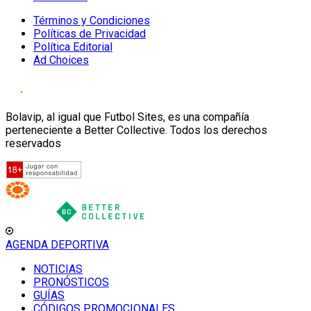
Términos y Condiciones
Políticas de Privacidad
Política Editorial
Ad Choices
Bolavip, al igual que Futbol Sites, es una compañía
perteneciente a Better Collective. Todos los derechos
reservados
AGENDA DEPORTIVA
NOTICIAS
PRONÓSTICOS
GUÍAS
CÓDIGOS PROMOCIONALES