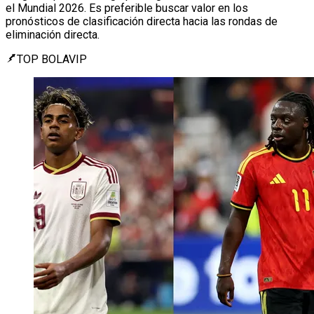
el Mundial 2026. Es preferible buscar valor en los
pronósticos de clasificación directa hacia las rondas de
eliminación directa.
TOP BOLAVIP