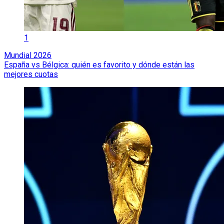
1
Mundial 2026
España vs Bélgica: quién es favorito y dónde están las
mejores cuotas