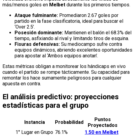
más/menos goles en
Melbet
durante los primeros tiempos.
Ataque fulminante:
Promediaron 2.67 goles por
partido en la fase clasificatoria, ideal para buscar el
‘Over 2.5’.
Posesión dominante:
Mantienen el balón el 68.3% del
tiempo, asfixiando al rival y limitando tiros de esquina.
Fisuras defensivas:
Su mediocampo sufre contra
equipos dinámicos, abriendo excelentes oportunidades
para apostar al ‘Ambos equipos anotan’.
Estas métricas obligan a monitorear los hándicaps en vivo
cuando el partido se rompe tácticamente. Su capacidad para
remontar los hace sumamente peligrosos para cualquier
apuesta en contra.
El análisis predictivo: proyecciones
estadísticas para el grupo
Puntos
Instancia
Probabilidad
Proyectados
1° Lugar en Grupo
76.1%
1.50 en Melbet