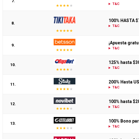
7.
T&C
★★★★
★
100% HASTA $
8.
T&C
★★★★★
¡Apuesta gratu
9.
T&C
★★★★★
125% hasta $3
10.
T&C
★★★★
★
200% Hasta U
11.
T&C
★★★★
★
100% hasta $2
12.
T&C
★★★★
★
100% Bono par
13.
T&C
★★★
★★