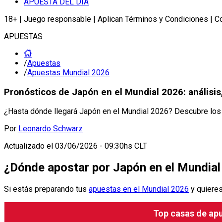
APUESTA DEL DÍA
18+ | Juego responsable | Aplican Términos y Condiciones | C
APUESTAS
/
Apuestas
/
Apuestas Mundial 2026
Pronósticos de Japón en el Mundial 2026: análisis
¿Hasta dónde llegará Japón en el Mundial 2026? Descubre los p
Por
Leonardo Schwarz
Actualizado el
03/06/2026 - 09:30hs CLT
¿Dónde apostar por Japón en el Mundia
Si estás preparando tus
apuestas en el Mundial 2026
y quieres
Top casas de apu