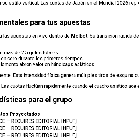
 su estilo vertical. Las cuotas de Japón en el Mundial 2026 repr
mentales para tus apuestas
a las apuestas en vivo dentro de
Melbet
. Su transición rápida 
e más de 2.5 goles totales.
 en cero durante los primeros tiempos.
emento abren valor en hándicaps asiáticos.
ente. Esta intensidad física genera múltiples tiros de esquina d
 Las cuotas fluctúan rápidamente cuando el cuadro asiático aceler
dísticas para el grupo
tos Proyectados
CE — REQUIRES EDITORIAL INPUT]
CE — REQUIRES EDITORIAL INPUT]
CE — REQUIRES EDITORIAL INPUT]