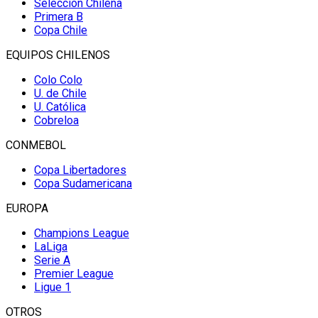
Selección Chilena
Primera B
Copa Chile
EQUIPOS CHILENOS
Colo Colo
U. de Chile
U. Católica
Cobreloa
CONMEBOL
Copa Libertadores
Copa Sudamericana
EUROPA
Champions League
LaLiga
Serie A
Premier League
Ligue 1
OTROS