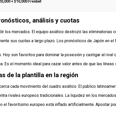
0,000 + $10,000 Freebet
onósticos, análisis y cuotas
ir los mercados. El equipo asiático destrozó las eliminatorias c
mente sus cuotas a largo plazo. Los pronósticos de Japón en el 
. Hoy son favoritos para dominar la posesión y castigar al rival 
ca. Es el momento ideal para cazar valor antes de que las líneas 
s de la plantilla en la región
cerca cada movimiento del cuadro asiático. El público latinoame
ntra rivales europeos tradicionales. La liquidez en los mercados
o el favoritismo europeo está inflado artificialmente. Apostar p