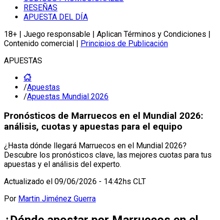
RESEÑAS
APUESTA DEL DÍA
18+ | Juego responsable | Aplican Términos y Condiciones |
Contenido comercial |
Principios de Publicación
APUESTAS
/
Apuestas
/
Apuestas Mundial 2026
Pronósticos de Marruecos en el Mundial 2026:
análisis, cuotas y apuestas para el equipo
¿Hasta dónde llegará Marruecos en el Mundial 2026?
Descubre los pronósticos clave, las mejores cuotas para tus
apuestas y el análisis del experto.
Actualizado el
09/06/2026 - 14:42hs CLT
Por
Martin Jiménez Guerra