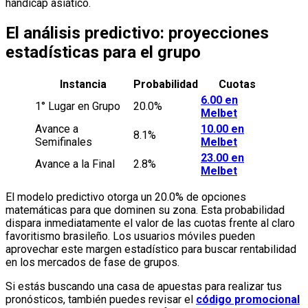
hándicap asiático.
El análisis predictivo: proyecciones
estadísticas para el grupo
Instancia
Probabilidad
Cuotas
6.00 en
1° Lugar en Grupo
20.0%
Melbet
Avance a
10.00 en
8.1%
Semifinales
Mel
bet
23.00 en
Avance a la Final
2.8%
Melbet
El modelo predictivo otorga un 20.0% de opciones
matemáticas para que dominen su zona. Esta probabilidad
dispara inmediatamente el valor de las cuotas frente al claro
favoritismo brasileño. Los usuarios móviles pueden
aprovechar este margen estadístico para buscar rentabilidad
en los mercados de fase de grupos.
Si estás buscando una casa de apuestas para realizar tus
pronósticos, también puedes revisar el
código promocional