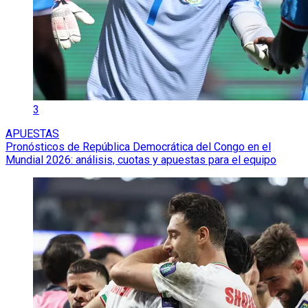
3
APUESTAS
Pronósticos de República Democrática del Congo en el
Mundial 2026: análisis, cuotas y apuestas para el equipo