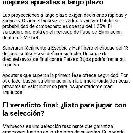
mejores apuestas a largo plazo
Las proyecciones a largo plazo exigen decisiones rápidas y
audaces. Olvida la fantasía de verlos levantar el título; su
probabilidad de campeonato es apenas del 1.25%. El
verdadero oro está en el mercado de Fase de Eliminación
dentro de Melbet.
Superarán fácilmente a Escocia y Haití, pero el choque del 13
de junio contra Brasil definirá su techo. Un cruce de
dieciseisavos de final contra Países Bajos podría frenar su
impulso.
Apostar a que superan la primera fase ofrece seguridad. Por
otro lado, buscar su eliminación en la primera ronda de nocaut
presenta un valor inmenso para los apostadores más
analíticos.
El veredicto final: ¿listo para jugar con
la selección?
Marruecos es una selección fascinante que garantiza
emociones fuertes en los boletos de apuestas. Su poderío