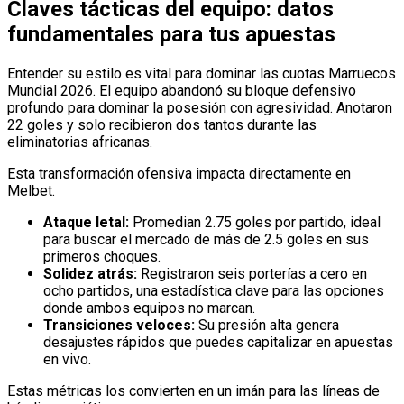
Claves tácticas del equipo: datos
fundamentales para tus apuestas
Entender su estilo es vital para dominar las cuotas Marruecos
Mundial 2026. El equipo abandonó su bloque defensivo
profundo para dominar la posesión con agresividad. Anotaron
22 goles y solo recibieron dos tantos durante las
eliminatorias africanas.
Esta transformación ofensiva impacta directamente en
Melbet.
Ataque letal:
Promedian 2.75 goles por partido, ideal
para buscar el mercado de más de 2.5 goles en sus
primeros choques.
Solidez atrás:
Registraron seis porterías a cero en
ocho partidos, una estadística clave para las opciones
donde ambos equipos no marcan.
Transiciones veloces:
Su presión alta genera
desajustes rápidos que puedes capitalizar en apuestas
en vivo.
Estas métricas los convierten en un imán para las líneas de