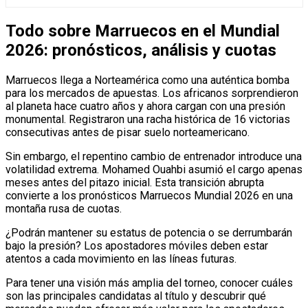
Todo sobre Marruecos en el Mundial
2026: pronósticos, análisis y cuotas
Marruecos llega a Norteamérica como una auténtica bomba
para los mercados de apuestas. Los africanos sorprendieron
al planeta hace cuatro años y ahora cargan con una presión
monumental. Registraron una racha histórica de 16 victorias
consecutivas antes de pisar suelo norteamericano.
Sin embargo, el repentino cambio de entrenador introduce una
volatilidad extrema. Mohamed Ouahbi asumió el cargo apenas
meses antes del pitazo inicial. Esta transición abrupta
convierte a los pronósticos Marruecos Mundial 2026 en una
montaña rusa de cuotas.
¿Podrán mantener su estatus de potencia o se derrumbarán
bajo la presión? Los apostadores móviles deben estar
atentos a cada movimiento en las líneas futuras.
Para tener una visión más amplia del torneo, conocer cuáles
son las principales candidatas al título y descubrir qué