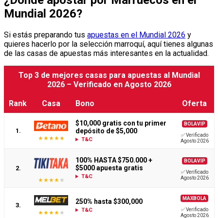
¿Dónde apostar por Marruecos en el
Mundial 2026?
Si estás preparando tus
apuestas en el Mundial 2026
y
quieres hacerlo por la selección marroquí, aquí tienes algunas
de las casas de apuestas más interesantes en la actualidad.
Top 3 de mejores casas para apuestas al Mundial
2026 – Verificado en Agosto 2026
Rank
Casa
Bono
Oferta
$10,000 gratis con tu primer
BOLAVIP
1.
depósito de $5,000
✅ Verificado
★★★★★
T&C
Agosto 2026
100% HASTA $750.000 +
BOLAVIP
$5000 apuesta gratis
2.
✅ Verificado
T&C
Agosto 2026
★★★★
★
MAXBOLA
250% hasta $300,000
3.
T&C
✅ Verificado
★★★★
★
Agosto 2026