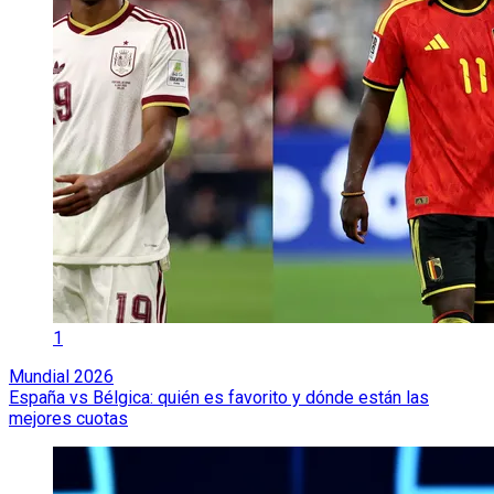
1
Mundial 2026
España vs Bélgica: quién es favorito y dónde están las
mejores cuotas