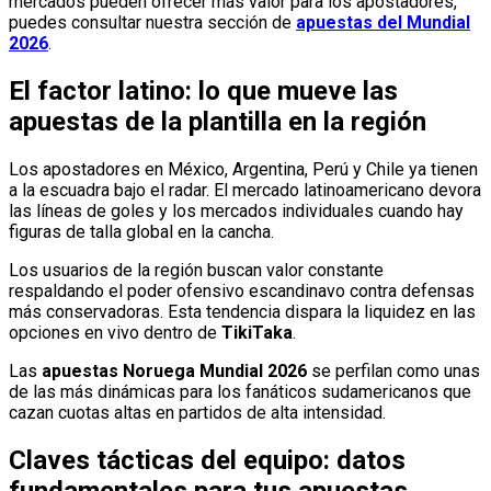
mercados pueden ofrecer más valor para los apostadores,
puedes consultar nuestra sección de
apuestas del Mundial
2026
.
El factor latino: lo que mueve las
apuestas de la plantilla en la región
Los apostadores en México, Argentina, Perú y Chile ya tienen
a la escuadra bajo el radar. El mercado latinoamericano devora
las líneas de goles y los mercados individuales cuando hay
figuras de talla global en la cancha.
Los usuarios de la región buscan valor constante
respaldando el poder ofensivo escandinavo contra defensas
más conservadoras. Esta tendencia dispara la liquidez en las
opciones en vivo dentro de
TikiTaka
.
Las
apuestas Noruega Mundial 2026
se perfilan como unas
de las más dinámicas para los fanáticos sudamericanos que
cazan cuotas altas en partidos de alta intensidad.
Claves tácticas del equipo: datos
fundamentales para tus apuestas