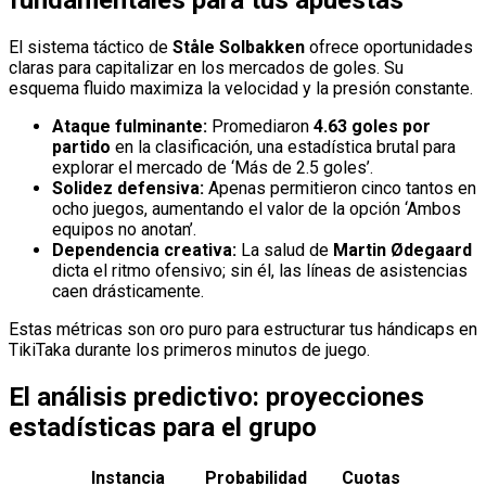
El sistema táctico de
Ståle Solbakken
ofrece oportunidades
claras para capitalizar en los mercados de goles. Su
esquema fluido maximiza la velocidad y la presión constante.
Ataque fulminante:
Promediaron
4.63 goles por
partido
en la clasificación, una estadística brutal para
explorar el mercado de ‘Más de 2.5 goles’.
Solidez defensiva:
Apenas permitieron cinco tantos en
ocho juegos, aumentando el valor de la opción ‘Ambos
equipos no anotan’.
Dependencia creativa:
La salud de
Martin Ødegaard
dicta el ritmo ofensivo; sin él, las líneas de asistencias
caen drásticamente.
Estas métricas son oro puro para estructurar tus hándicaps en
TikiTaka durante los primeros minutos de juego.
El análisis predictivo: proyecciones
estadísticas para el grupo
Instancia
Probabilidad
Cuotas