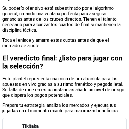
Su poderío ofensivo está subestimado por el algoritmo
general, creando una ventana perfecta para asegurar
ganancias antes de los cruces directos. Tienen el talento
necesario para alcanzar los cuartos de final si mantienen la
disciplina táctica.
Toca el enlace y amarra estas cuotas antes de que el
mercado se ajuste.
El veredicto final: ¿listo para jugar con
la selección?
Este plantel representa una mina de oro absoluta para las
apuestas en vivo gracias a su ritmo frenético y pegada letal.
Su falta de roce en estas instancias añade un nivel de riesgo
que dispara los pagos potenciales.
Prepara tu estrategia, analiza los mercados y ejecuta tus
jugadas en el momento exacto para maximizar beneficios.