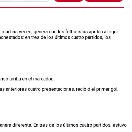
, muchas veces, genera que los futbolistas apelen al rigor
onestados: en tres de los últimos cuatro partidos, los
anso arriba en el marcador.
las anteriores cuatro presentaciones, recibió el primer gol.
nera diferente. En tres de los últimos cuatro partidos, estuvo