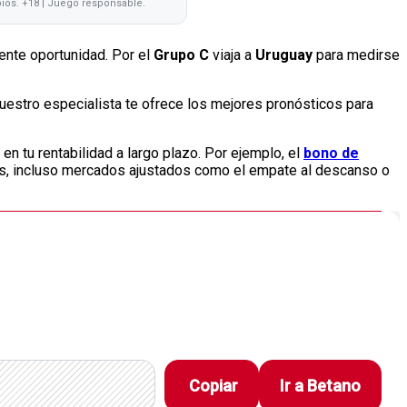
ios. +18 | Juego responsable.
ente oportunidad. Por el
Grupo C
viaja a
Uruguay
para medirse
nuestro especialista te ofrece los mejores pronósticos para
n tu rentabilidad a largo plazo. Por ejemplo, el
bono de
ios, incluso mercados ajustados como el empate al descanso o