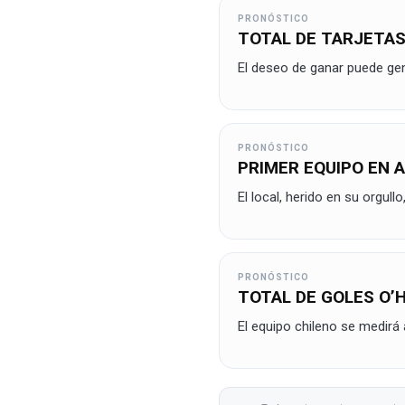
PRONÓSTICO
TOTAL DE TARJETAS 
El deseo de ganar puede gen
PRONÓSTICO
PRIMER EQUIPO EN 
El local, herido en su orgul
PRONÓSTICO
TOTAL DE GOLES O’H
El equipo chileno se medirá 