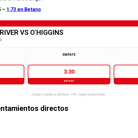
5 –
1.73 en Betano
RIVER VS O’HIGGINS
O
EMPATE
3.30
BETANO
Cuotas sujetas a cambios. +18 | Juego responsable.
entamientos directos