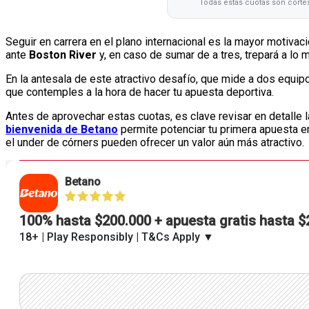
Todas estas cuotas son corte
Seguir en carrera en el plano internacional es la mayor motiva
ante
Boston River
y, en caso de sumar de a tres, trepará a lo m
En la antesala de este atractivo desafío, que mide a dos equip
que contemples a la hora de hacer tu apuesta deportiva.
Antes de aprovechar estas cuotas, es clave revisar en detalle l
bienvenida de Betano
permite potenciar tu primera apuesta e
el under de córners pueden ofrecer un valor aún más atractivo.