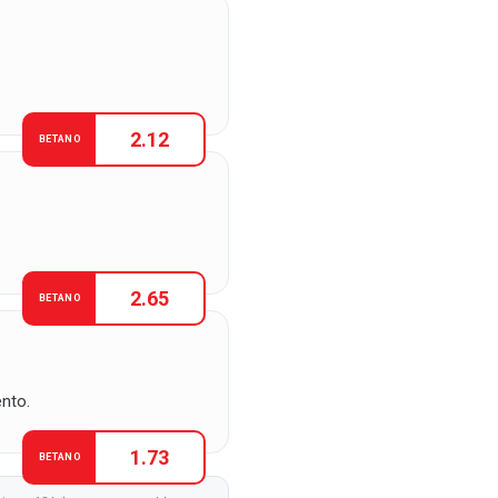
2.12
BETANO
2.65
BETANO
ento.
1.73
BETANO