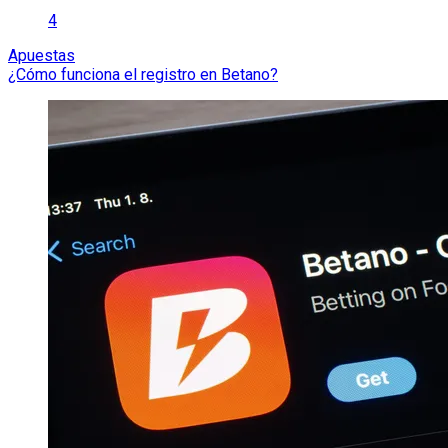
4
Apuestas
¿Cómo funciona el registro en Betano?