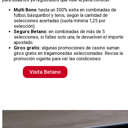
Multi Bono
: hasta un 300% extra en combinadas de
fútbol, básquetbol y tenis, según la cantidad de
selecciones acertadas (cuota mínima 1,25 por
selección).
Seguro Betano:
en combinadas de más de 5
selecciones, si fallas solo una, te devuelven el importe
apostado.
Giros gratis:
algunas promociones de casino suman
giros gratis en tragamonedas seleccionadas. Revisa la
promoción vigente para ver las condiciones.