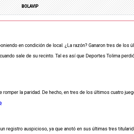
poniendo en condición de local. ¿La razón? Ganaron tres de los úl
uando sale de su recinto. Tal es así que Deportes Tolima perdió 
e romper la paridad. De hecho, en tres de los últimos cuatro jueg
o
un registro auspicioso, ya que anotó en sus últimas tres titulari