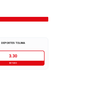
DEPORTES TOLIMA
3.30
BETANO