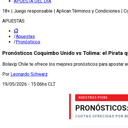
APUESTA DEL DÍA
18+ | Juego responsable | Aplican Términos y Condiciones | C
APUESTAS
/
Apuestas
/
Pronósticos
Pronósticos Coquimbo Unido vs Tolima: el Pirata qui
Bolavip Chile te ofrece los mejores pronósticos para apostar 
Por
Leonardo Schwarz
19/05/2026 - 15:06hs CLT
NUESTROS PICKS
PRONÓSTICOS:
CUOTAS OFRECIDAS POR 