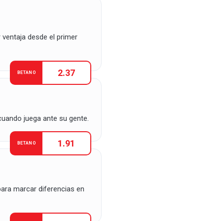
r ventaja desde el primer
2.37
BETANO
 cuando juega ante su gente.
1.91
BETANO
para marcar diferencias en