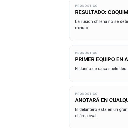
PRONÓSTICO
RESULTADO: COQUIM
La ilusión chilena no se det
minuto.
PRONÓSTICO
PRIMER EQUIPO EN 
El dueño de casa suele dest
PRONÓSTICO
ANOTARÁ EN CUALQU
El delantero está en un gra
el área rival.