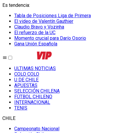
Es tendencia
:
Tabla de Posiciones Liga de Primera
El video de Valentín Gauthier
Claudio Bravo y Vozinha
El refuerzo de la UC
Momento crucial para Darío Osorio
Gana Unión Española
ULTIMAS NOTICIAS
COLO COLO
U DE CHILE
APUESTAS
SELECCIÓN CHILENA
FÚTBOL CHILENO
INTERNACIONAL
TENIS
CHILE
Campeonato Nacional