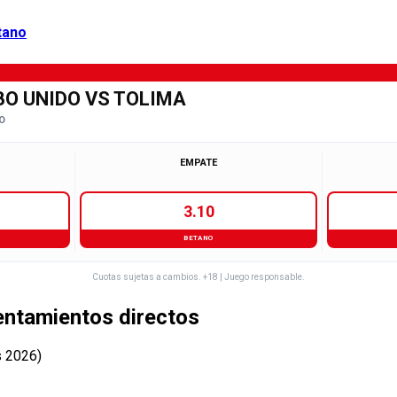
tano
O UNIDO VS TOLIMA
O
EMPATE
3.10
BETANO
Cuotas sujetas a cambios. +18 | Juego responsable.
entamientos directos
s 2026)