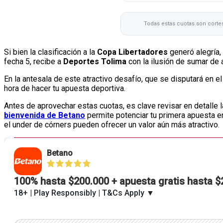
Todas estas cuotas son corte
Si bien la clasificación a la
Copa Libertadores
generó alegría,
fecha 5, recibe a
Deportes Tolima
con la ilusión de sumar de a 
En la antesala de este atractivo desafío, que se disputará en e
hora de hacer tu apuesta deportiva.
Antes de aprovechar estas cuotas, es clave revisar en detalle l
bienvenida de Betano
permite potenciar tu primera apuesta e
el under de córners pueden ofrecer un valor aún más atractivo.