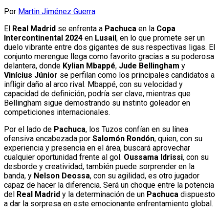
Por
Martin Jiménez Guerra
El
Real Madrid
se enfrenta a
Pachuca
en la
Copa
Intercontinental 2024
en
Lusail
, en lo que promete ser un
duelo vibrante entre dos gigantes de sus respectivas ligas. El
conjunto merengue llega como favorito gracias a su poderosa
delantera, donde
Kylian Mbappé
,
Jude Bellingham
y
Vinícius Júnior
se perfilan como los principales candidatos a
infligir daño al arco rival. Mbappé, con su velocidad y
capacidad de definición, podría ser clave, mientras que
Bellingham sigue demostrando su instinto goleador en
competiciones internacionales.
Por el lado de
Pachuca
, los Tuzos confían en su línea
ofensiva encabezada por
Salomón Rondón
, quien, con su
experiencia y presencia en el área, buscará aprovechar
cualquier oportunidad frente al gol.
Oussama Idrissi
, con su
desborde y creatividad, también puede sorprender en la
banda, y
Nelson Deossa
, con su agilidad, es otro jugador
capaz de hacer la diferencia. Será un choque entre la potencia
del
Real Madrid
y la determinación de un
Pachuca
dispuesto
a dar la sorpresa en este emocionante enfrentamiento global.