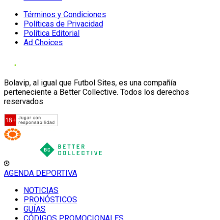
Términos y Condiciones
Políticas de Privacidad
Política Editorial
Ad Choices
Bolavip, al igual que Futbol Sites, es una compañía
perteneciente a Better Collective. Todos los derechos
reservados
AGENDA DEPORTIVA
NOTICIAS
PRONÓSTICOS
GUÍAS
CÓDIGOS PROMOCIONALES