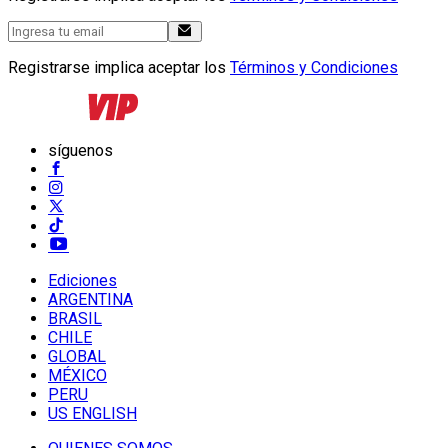
Registrarse implica aceptar los
Términos y Condiciones
síguenos
Ediciones
ARGENTINA
BRASIL
CHILE
GLOBAL
MÉXICO
PERU
US ENGLISH