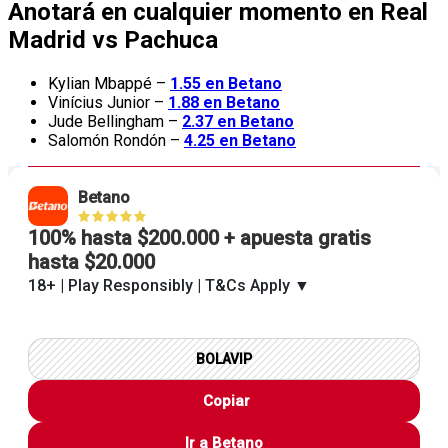
Anotará en cualquier momento en Real
Madrid vs Pachuca
Kylian Mbappé –
1.55 en Betano
Vinícius Junior –
1.88 en Betano
Jude Bellingham –
2.37 en Betano
Salomón Rondón –
4.25 en Betano