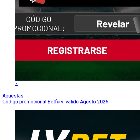
4
Apuestas
Código promocional Betfury: válido Agosto 2026