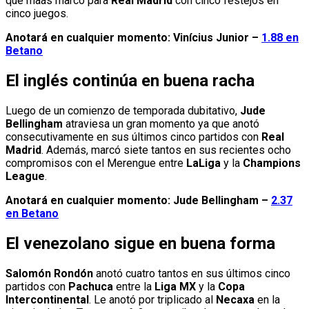
que maás marcó para
Real Madrid
con cinco festejos en
cinco juegos.
Anotará en cualquier momento: Vinícius Junior –
1.88 en
Betano
El inglés continúa en buena racha
Luego de un comienzo de temporada dubitativo,
Jude
Bellingham
atraviesa un gran momento ya que anotó
consecutivamente en sus últimos cinco partidos con
Real
Madrid
. Además, marcó siete tantos en sus recientes ocho
compromisos con el Merengue entre
LaLiga
y la
Champions
League
.
Anotará en cualquier momento: Jude Bellingham –
2.37
en Betano
El venezolano sigue en buena forma
Salomón Rondón
anotó cuatro tantos en sus últimos cinco
partidos con
Pachuca
entre la
Liga MX
y la
Copa
Intercontinental
. Le anotó por triplicado al
Necaxa
en la