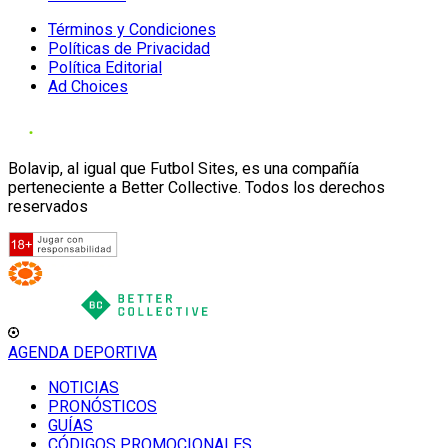
Términos y Condiciones
Políticas de Privacidad
Política Editorial
Ad Choices
Bolavip, al igual que Futbol Sites, es una compañía
perteneciente a Better Collective. Todos los derechos
reservados
AGENDA DEPORTIVA
NOTICIAS
PRONÓSTICOS
GUÍAS
CÓDIGOS PROMOCIONALES