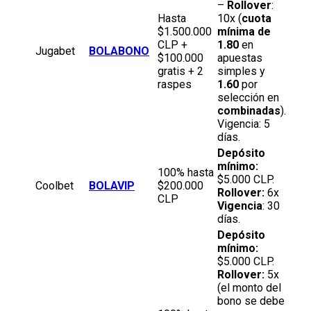
–
Rollover
:
Hasta
10x (
cuota
$1.500.000
mínima de
CLP +
1.80
en
Jugabet
BOLABONO
$100.000
apuestas
gratis + 2
simples y
raspes
1.60
por
selección en
combinadas
).
Vigencia: 5
días.
Depósito
mínimo:
100% hasta
$5.000 CLP.
Coolbet
BOLAVIP
$200.000
Rollover:
6x
CLP
Vigencia
: 30
días.
Depósito
mínimo:
$5.000 CLP.
Rollover:
5x
(el monto del
bono se debe