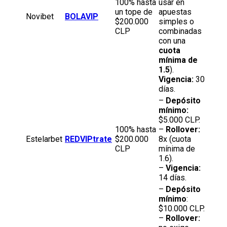
100% hasta
usar en
un tope de
apuestas
Novibet
BOLAVIP
$200.000
simples o
CLP
combinadas
con una
cuota
mínima de
1.5
).
Vigencia:
30
días.
–
Depósito
mínimo:
$5.000 CLP.
100% hasta
–
Rollover:
Estelarbet
REDVIPtrate
$200.000
8x (cuota
CLP
mínima de
1.6).
–
Vigencia:
14 días.
–
Depósito
mínimo
:
$10.000 CLP.
–
Rollover: