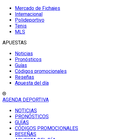
Mercado de Fichajes
Internacional
Polideportivo
Tenis
MLS
APUESTAS
Noticias
Pronósticos
Guías
Códigos promocionales
Reseñas
Apuesta del día
AGENDA DEPORTIVA
NOTICIAS
PRONÓSTICOS
GUÍAS
CÓDIGOS PROMOCIONALES
RESEÑAS