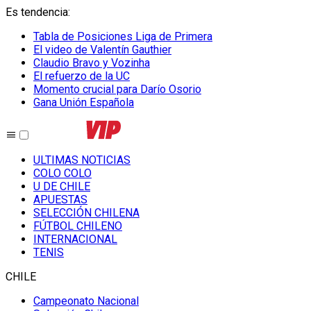
Es tendencia
:
Tabla de Posiciones Liga de Primera
El video de Valentín Gauthier
Claudio Bravo y Vozinha
El refuerzo de la UC
Momento crucial para Darío Osorio
Gana Unión Española
ULTIMAS NOTICIAS
COLO COLO
U DE CHILE
APUESTAS
SELECCIÓN CHILENA
FÚTBOL CHILENO
INTERNACIONAL
TENIS
CHILE
Campeonato Nacional