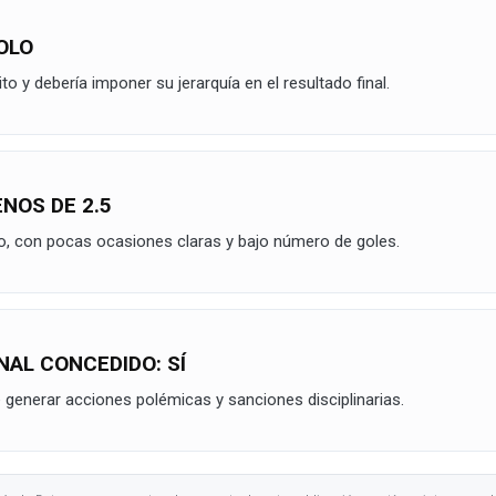
OLO
to y debería imponer su jerarquía en el resultado final.
NOS DE 2.5
o, con pocas ocasiones claras y bajo número de goles.
NAL CONCEDIDO: SÍ
e generar acciones polémicas y sanciones disciplinarias.