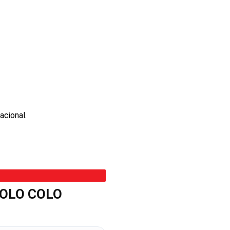
acional.
COLO COLO