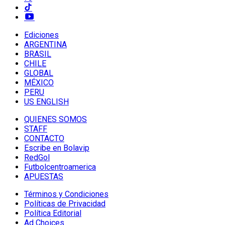
Ediciones
ARGENTINA
BRASIL
CHILE
GLOBAL
MÉXICO
PERU
US ENGLISH
QUIENES SOMOS
STAFF
CONTACTO
Escribe en Bolavip
RedGol
Futbolcentroamerica
APUESTAS
Términos y Condiciones
Políticas de Privacidad
Política Editorial
Ad Choices