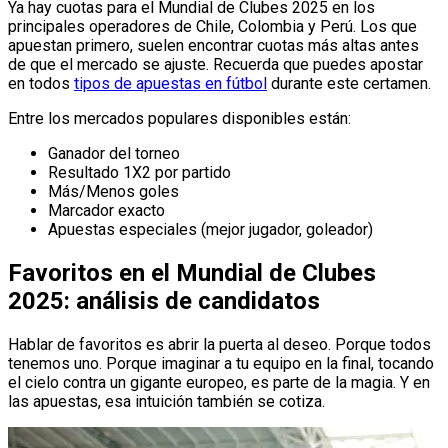
Ya hay cuotas para el Mundial de Clubes 2025 en los
principales operadores de Chile, Colombia y Perú. Los que
apuestan primero, suelen encontrar cuotas más altas antes
de que el mercado se ajuste. Recuerda que puedes apostar
en todos
tipos de apuestas en fútbol
durante este certamen.
Entre los mercados populares disponibles están:
Ganador del torneo
Resultado 1X2 por partido
Más/Menos goles
Marcador exacto
Apuestas especiales (mejor jugador, goleador)
Favoritos en el Mundial de Clubes
2025: análisis de candidatos
Hablar de favoritos es abrir la puerta al deseo. Porque todos
tenemos uno. Porque imaginar a tu equipo en la final, tocando
el cielo contra un gigante europeo, es parte de la magia. Y en
las apuestas, esa intuición también se cotiza.