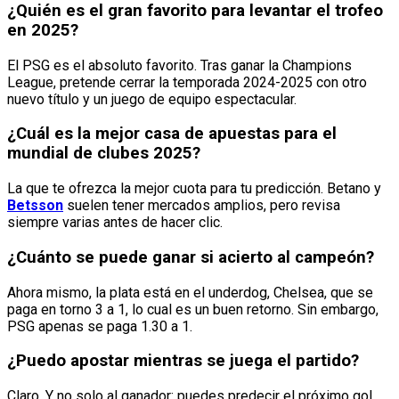
¿Quién es el gran favorito para levantar el trofeo
en 2025?
El PSG es el absoluto favorito. Tras ganar la Champions
League, pretende cerrar la temporada 2024-2025 con otro
nuevo título y un juego de equipo espectacular.
¿Cuál es la mejor casa de apuestas para el
mundial de clubes 2025?
La que te ofrezca la mejor cuota para tu predicción. Betano y
Betsson
suelen tener mercados amplios, pero revisa
siempre varias antes de hacer clic.
¿Cuánto se puede ganar si acierto al campeón?
Ahora mismo, la plata está en el underdog, Chelsea, que se
paga en torno 3 a 1, lo cual es un buen retorno. Sin embargo,
PSG apenas se paga 1.30 a 1.
¿Puedo apostar mientras se juega el partido?
Claro. Y no solo al ganador: puedes predecir el próximo gol,