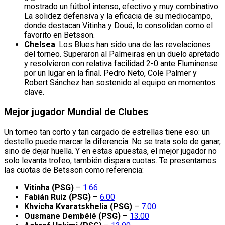
mostrado un fútbol intenso, efectivo y muy combinativo.
La solidez defensiva y la eficacia de su mediocampo,
donde destacan Vitinha y Doué, lo consolidan como el
favorito en Betsson.
Chelsea
: Los Blues han sido una de las revelaciones
del torneo. Superaron al Palmeiras en un duelo apretado
y resolvieron con relativa facilidad 2-0 ante Fluminense
por un lugar en la final. Pedro Neto, Cole Palmer y
Robert Sánchez han sostenido al equipo en momentos
clave.
Mejor jugador Mundial de Clubes
Un torneo tan corto y tan cargado de estrellas tiene eso: un
destello puede marcar la diferencia. No se trata solo de ganar,
sino de dejar huella. Y en estas apuestas, el mejor jugador no
solo levanta trofeo, también dispara cuotas. Te presentamos
las cuotas de Betsson como referencia:
Vitinha (PSG)
–
1.66
Fabián Ruiz (PSG)
–
6.00
Khvicha Kvaratskhelia (PSG)
–
7.00
Ousmane Dembélé (PSG)
–
13.00