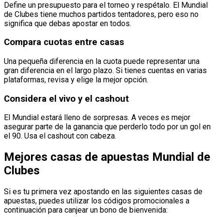
Define un presupuesto para el torneo y respétalo. El Mundial
de Clubes tiene muchos partidos tentadores, pero eso no
significa que debas apostar en todos.
Compara cuotas entre casas
Una pequeña diferencia en la cuota puede representar una
gran diferencia en el largo plazo. Si tienes cuentas en varias
plataformas, revisa y elige la mejor opción.
Considera el vivo y el cashout
El Mundial estará lleno de sorpresas. A veces es mejor
asegurar parte de la ganancia que perderlo todo por un gol en
el 90. Usa el cashout con cabeza.
Mejores casas de apuestas Mundial de
Clubes
Si es tu primera vez apostando en las siguientes casas de
apuestas, puedes utilizar los códigos promocionales a
continuación para canjear un bono de bienvenida: