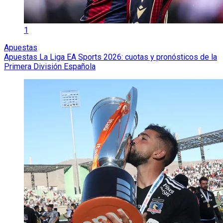
1
Apuestas
Apuestas La Liga EA Sports 2026: cuotas y pronósticos de la
Primera División Española