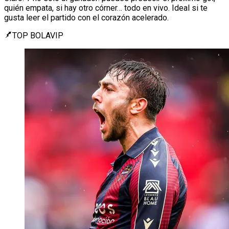
quién empata, si hay otro córner… todo en vivo. Ideal si te
gusta leer el partido con el corazón acelerado.
TOP BOLAVIP