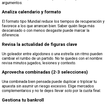
argumentos.
Analiza calendario y formato
El formato tipo Mundial reduce los tiempos de recuperación y
favorece a los que arrancan bien. Saber quién llega más
descansado o con menos desgaste puede marcar la
diferencia.
Revisa la actualidad de figuras clave
Un goleador entre algodones o una estrella sin ritmo pueden
cambiar el rumbo de un partido. No te quedes con el nombre:
revisa minutos jugados, lesiones y contexto.
Aprovecha combinadas (2-3 selecciones)
Una combinada bien pensada puede duplicar o triplicar tu
apuesta sin asumir un riesgo excesivo. Elige mercados
complementarios y no te dejes llevar solo por la cuota final.
Gestiona tu bankroll