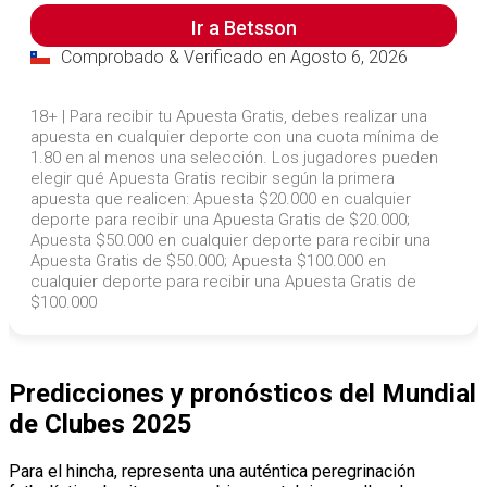
Predicciones y pronósticos del Mundial
de Clubes 2025
Para el hincha, representa una auténtica peregrinación