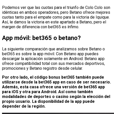
Podemos ver que las cuotas para el triunfo de Colo Colo son
idénticas en ambos operadores, pero Betano ofrece mejores
cuotas tanto para el empate como para la victoria de Iquique.
Así, le damos la victoria en este apartado a Betano, pero el
margen de diferencia con bet365 es ínfimo.
App móvil: bet365 o betano?
La siguiente comparación que analizamos sobre Betano o
bet365 es sobre la app móvil. Con Betano app puedes
descargar la aplicación solamente en Android. Betano app
ofrece compatibilidad total con sus mercados deportivos,
promociones y Betano registro desde celular.
Por otro lado, el código bonus bet365 también puede
utilizarse desde la bet365 app en caso de ser necesario.
Además, esta casa ofrece una versión de bet365 app
para iOS y otra para Android. Así como también
modalidades de deportes o casino según la elección del
propio usuario. La disponibilidad de la app puede
depender de la región.