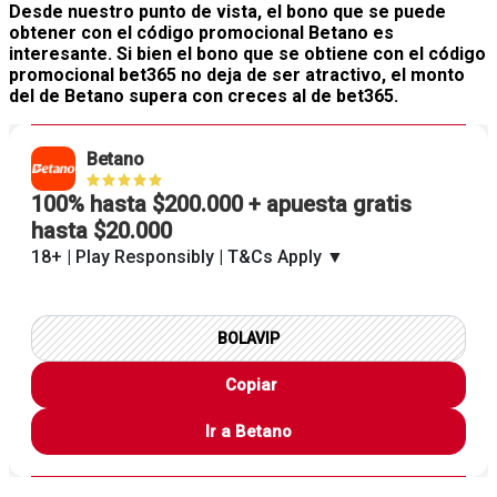
Desde nuestro punto de vista, el bono que se puede
obtener con el código promocional Betano es
interesante. Si bien el bono que se obtiene con el código
promocional bet365 no deja de ser atractivo, el monto
del de Betano supera con creces al de bet365.