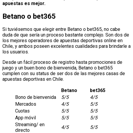
apuestas es mejor.
Betano o bet365
Si tuviésemos que elegir entre Betano o bet365, no cabe
duda de que sería un proceso bastante complejo. Son dos de
los mejores operadores de apuestas deportivas online en
Chile, y ambos poseen excelentes cualidades para brindarle a
los usuarios.
Desde un fácil proceso de registro hasta promociones de
juego y un buen bono de bienvenida, Betano o bet365
cumplen con su status de ser dos de las mejores casas de
apuestas deportivas en Chile.
Betano
bet365
Bono de bienvenida
5/5
4/5
Mercados
4/5
5/5
Cuotas
5/5
5/5
App móvil
5/5
5/5
Streaming/ en
4/5
5/5
directo