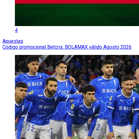
4
Apuestas
Código promocional Betcris: BOLAMAX válido Agosto 2026