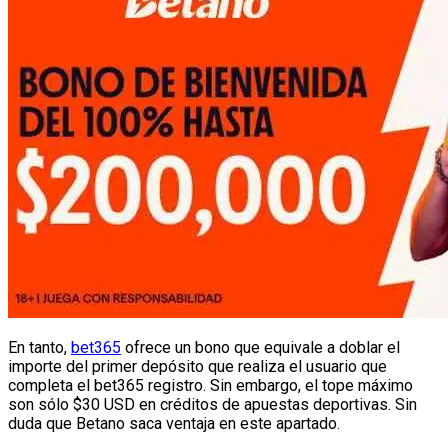
En tanto,
bet365
ofrece un bono que equivale a doblar el
importe del primer depósito que realiza el usuario que
completa el bet365 registro. Sin embargo, el tope máximo
son sólo $30 USD en créditos de apuestas deportivas. Sin
duda que Betano saca ventaja en este apartado.