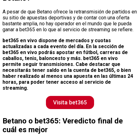
A pesar de que Betano ofrece la retransmisión de partidos en
su sitio de apuestas deportivas y de contar con una oferta
bastante amplia, no hay operador en el mundo que le pueda
ganar a bet365 en lo que al servicio de streaming se refiere.
bet365 en vivo dispone de mercados y cuotas
actualizadas a cada evento del día. En la sección de
bet365 en vivo podrás apostar en fútbol, carreras de
caballos, tenis, baloncesto y más. bet365 en vivo
permite seguir transmisiones. Cabe destacar que
necesitarás tener saldo en la cuenta de bet365, o bien
haber realizado al menos una apuesta en las últimas 24
horas, para poder tener acceso al servicio de
streaming.
Betano o bet365: Veredicto final de
cuál es mejor