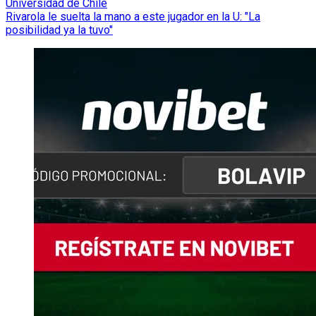
Universidad de Chile
Rivarola le suelta la mano a este jugador en la U: "La
posibilidad ya la tuvo"