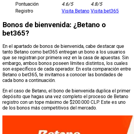
Pontuación
4.6/5
4.8/5
Registro
Visita Betano
Visita bet365
Bonos de bienvenida: ¿Betano o
bet365?
En el apartado de bonos de bienvenida, cabe destacar que
tanto Betano como bet365 entregan un bono a los usuarios
que se registran por primera vez en la casa de apuestas. Sin
embargo, ambos bonos poseen límites distintos, los cuales
son específicos de cada operador. En esta comparación entre
Betano o bet365, te invitamos a conocer las bondades de
cada bono a continuación.
En el caso de Betano, el bono de bienvenida duplica el primer
depósito que hagas una vez completo el proceso de Betano
registro con un tope máximo de $200.000 CLP. Este es uno
de los bonos más competitivos del mercado.