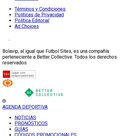
Términos y Condiciones
Políticas de Privacidad
Política Editorial
Ad Choices
Bolavip, al igual que Futbol Sites, es una compañía
perteneciente a Better Collective. Todos los derechos
reservados
AGENDA DEPORTIVA
NOTICIAS
PRONÓSTICOS
GUÍAS
CÓDIGOS PROMOCIONALES