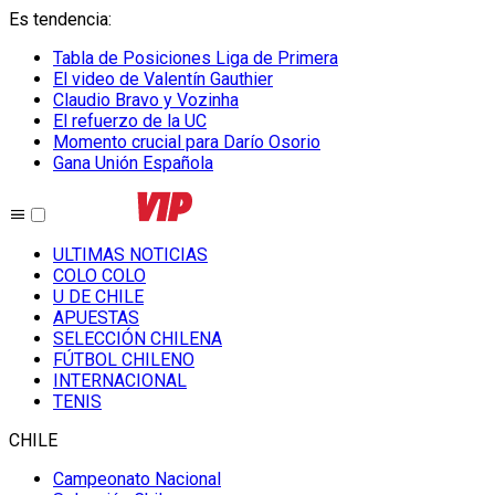
Es tendencia
:
Tabla de Posiciones Liga de Primera
El video de Valentín Gauthier
Claudio Bravo y Vozinha
El refuerzo de la UC
Momento crucial para Darío Osorio
Gana Unión Española
ULTIMAS NOTICIAS
COLO COLO
U DE CHILE
APUESTAS
SELECCIÓN CHILENA
FÚTBOL CHILENO
INTERNACIONAL
TENIS
CHILE
Campeonato Nacional