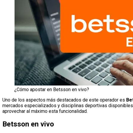
¿Cómo apostar en Betsson en vivo?
Uno de los aspectos más destacados de este operador es
Be
mercados especializados y disciplinas deportivas disponibles
aprovechar al máximo esta funcionalidad.
Betsson en vivo