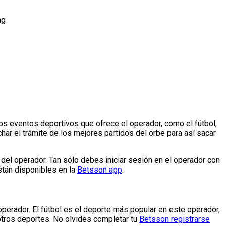
ng
los eventos deportivos que ofrece el operador, como el fútbol,
ar el trámite de los mejores partidos del orbe para así sacar
del operador. Tan sólo debes iniciar sesión en el operador con
stán disponibles en la
Betsson app
.
perador. El fútbol es el deporte más popular en este operador,
 otros deportes. No olvides completar tu
Betsson registrarse