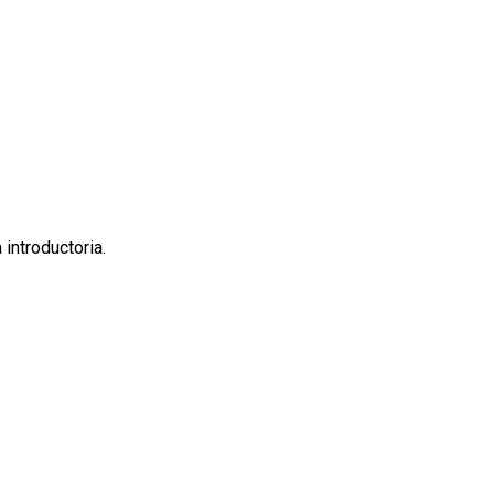
introductoria.