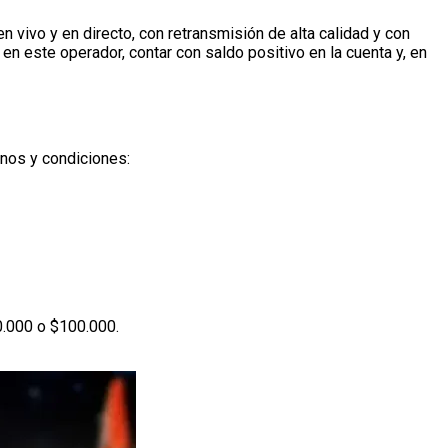
 vivo y en directo, con retransmisión de alta calidad y con
en este operador, contar con saldo positivo en la cuenta y, en
nos y condiciones:
.000 o $100.000.