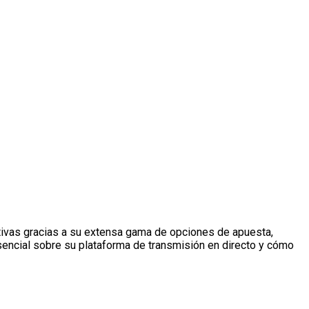
tivas gracias a su extensa gama de opciones de apuesta,
sencial sobre su plataforma de transmisión en directo y cómo