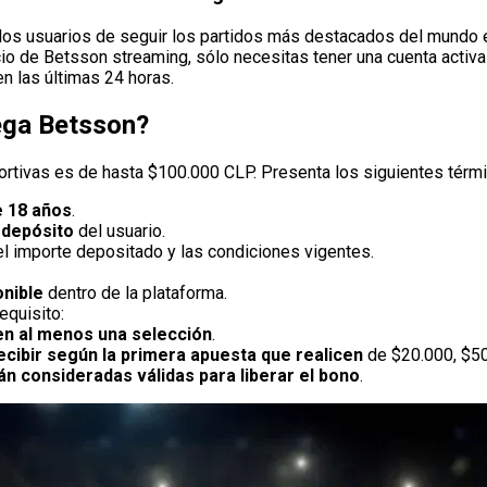
 los usuarios de seguir los partidos más destacados del mundo en
io de Betsson streaming, sólo necesitas tener una cuenta activa 
n las últimas 24 horas.
rega Betsson?
rtivas es de hasta $100.000 CLP. Presenta los siguientes térmi
 18 años
.
 depósito
del usuario.
el importe depositado y las condiciones vigentes.
.
onible
dentro de la plataforma.
equisito:
en al menos una selección
.
cibir según la primera apuesta que realicen
de $20.000, $50
án consideradas válidas para liberar el bono
.