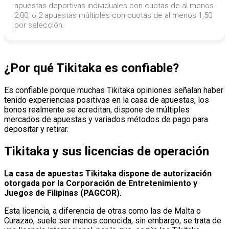
¿Por qué Tikitaka es confiable?
Es confiable porque muchas Tikitaka opiniones señalan haber
tenido experiencias positivas en la casa de apuestas, los
bonos realmente se acreditan, dispone de múltiples
mercados de apuestas y variados métodos de pago para
depositar y retirar.
Tikitaka y sus licencias de operación
La casa de apuestas Tikitaka dispone de autorización
otorgada por la Corporación de Entretenimiento y
Juegos de Filipinas (PAGCOR).
Esta licencia, a diferencia de otras como las de Malta o
Curazao, suele ser menos conocida, sin embargo, se trata de