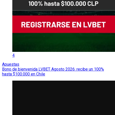
4
Apuestas
Bono de bienvenida LVBET Agosto 2026: recibe un 100%
hasta $100.000 en Chile