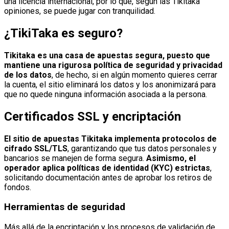
una licencia internacional, por lo que, según las Tikitaka
opiniones, se puede jugar con tranquilidad.
¿TikiTaka es seguro?
Tikitaka es una casa de apuestas segura, puesto que
mantiene una rigurosa política de seguridad y privacidad
de los datos
, de hecho, si en algún momento quieres cerrar
la cuenta, el sitio eliminará los datos y los anonimizará para
que no quede ninguna información asociada a la persona.
Certificados SSL y encriptación
El sitio de apuestas Tikitaka implementa protocolos de
cifrado SSL/TLS
, garantizando que tus datos personales y
bancarios se manejen de forma segura.
Asimismo, el
operador aplica políticas de identidad (KYC) estrictas
,
solicitando documentación antes de aprobar los retiros de
fondos.
Herramientas de seguridad
Más allá de la encriptación y los procesos de validación de