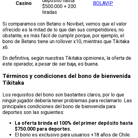
depósito hasta
Casino
BOLAVIP
$500.000 + 200
tiradas
Si comparamos con Betano o Novibet, vemos que el valor
ofrecido es la mitad de lo que dan sus competidores, no
obstante, es más fácil de cumplir porque, por ejemplo, el
bono de Betano tiene un rollover x10, mientras que Tikitaka
x6.
En definitiva, según nuestras Tikitaka opiniones, la oferta de
este operador, a pesar de ser baja, es buena.
Términos y condiciones del bono de bienvenida
Tikitaka
Los requisitos del bono son bastantes claros, por lo que
ningún jugador debería tener problemas para reclamarlo. Las
principales condiciones del bono de bienvenida para
deportes son las siguientes:
La oferta brinda el 100% del primer depósito hasta
$750.000 para deportes.
El bono es exclusivo para usuarios +18 años de Chile.