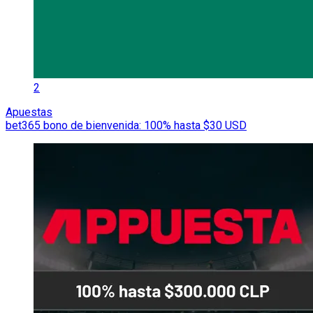
2
Apuestas
bet365 bono de bienvenida: 100% hasta $30 USD