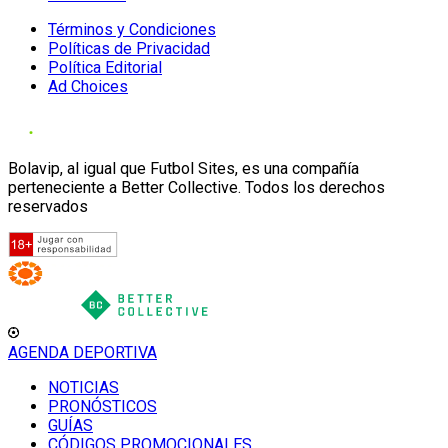
Términos y Condiciones
Políticas de Privacidad
Política Editorial
Ad Choices
Bolavip, al igual que Futbol Sites, es una compañía
perteneciente a Better Collective. Todos los derechos
reservados
AGENDA DEPORTIVA
NOTICIAS
PRONÓSTICOS
GUÍAS
CÓDIGOS PROMOCIONALES