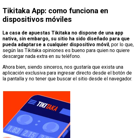
Tikitaka App: como funciona en
dispositivos móviles
La casa de apuestas Tikitaka no dispone de una app
nativa, sin embargo, su sitio ha sido diseñado para que
pueda adaptarse a cualquier dispositivo móvil
, por lo que,
según las Tikitaka opiniones es bueno para quien no quiere
descargar nada extra en su teléfono.
Ahora bien, siendo sinceros, nos gustaría que exista una
aplicación exclusiva para ingresar directo desde el botón de
la pantalla y no tener que buscar el sitio desde el navegador.