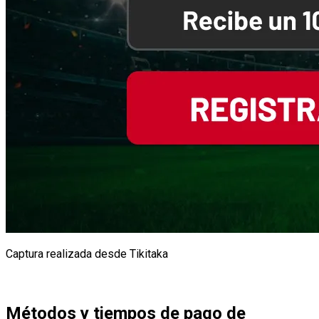
Captura realizada desde Tikitaka
Métodos y tiempos de pago de