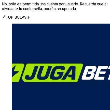
No, sólo es permitida una cuenta por usuario. Recuerda que si
olvidaste tu contraseña, podrás recuperarla.
TOP BOLAVIP