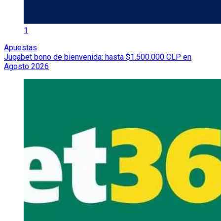
1
Apuestas
Jugabet bono de bienvenida: hasta $1.500.000 CLP en
Agosto 2026