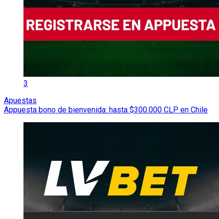
3
Apuestas
Appuesta bono de bienvenida: hasta $300.000 CLP en Chile