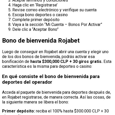
Acepte términos y condiciones
Haga clic en ‘Registrarse’
Revise correo electrónico y verifique su cuenta
Escoja bono deportes o casino
Complete primer depósito
Vaya a la sección “Mi Cuenta – Bonos Por Activar”
Dele clic a “Aceptar Bono”
Bono de bienvenida Rojabet
Luego de conseguir en Rojabet abrir una cuenta y elegir uno
de los dos bonos de bienvenida, podrás activar esa
bonificación de
hasta $300,000 CLP + 30 giros gratis.
Esta
característica es la misma para deportes o casino:
En qué consiste el bono de bienvenida para
deportes del operador
Acceda al paquete de bienvenida para deportes después de,
en Rojabet registrarse, de manera correcta. Así las cosas, de
la siguiente manera se libera el bono:
Primer depósito:
reciba el 100% hasta $300.000 CLP + 30