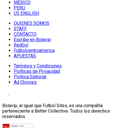
MÉXICO
PERU
US ENGLISH
QUIENES SOMOS
STAFF
CONTACTO
Escribe en Bolavip
RedGol
Futbolcentroamerica
APUESTAS
Términos y Condiciones
Políticas de Privacidad
Política Editorial
Ad Choices
Bolavip, al igual que Futbol Sites, es una compañía
perteneciente a Better Collective. Todos los derechos
reservados