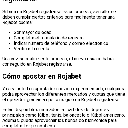
Si bien en Rojabet registrarse es un proceso, sencillo, se
deben cumplir ciertos criterios para finalmente tener una
Rojabet cuenta:
Ser mayor de edad
Completar el formulario de registro
Indicar número de teléfono y correo electrónico
Verificar la cuenta
Una vez se realice este proceso, el nuevo usuario habrá
conseguido en Rojabet registrarse.
Cómo apostar en Rojabet
Ya sea usted un apostador nuevo o experimentado, cualquiera
podrá aprovechar los diferentes mercados y cuotas que tiene
el operador, gracias a que consiguió en Rojabet registrarse.
Están disponibles mercados en partidos de deportes
principales como fútbol, tenis, baloncesto o fútbol americano.
Además, puede aprovechar los bonos de bienvenida para
completar los pronósticos: