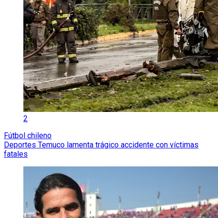
2
Fútbol chileno
Deportes Temuco lamenta trágico accidente con víctimas
fatales