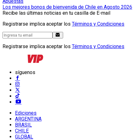
Apuestas
Los mejores bonos de bienvenida de Chile en Agosto 2026
Recibe las últimas noticias en tu casilla de E-mail
Registrarse implica aceptar los
Términos y Condiciones
Registrarse implica aceptar los
Términos y Condiciones
síguenos
Ediciones
ARGENTINA
BRASIL
CHILE
GLOBAL