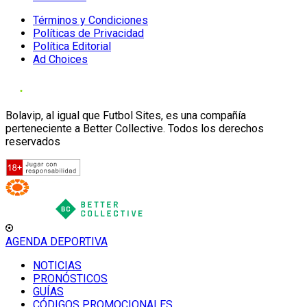
Términos y Condiciones
Políticas de Privacidad
Política Editorial
Ad Choices
Bolavip, al igual que Futbol Sites, es una compañía
perteneciente a Better Collective. Todos los derechos
reservados
AGENDA DEPORTIVA
NOTICIAS
PRONÓSTICOS
GUÍAS
CÓDIGOS PROMOCIONALES