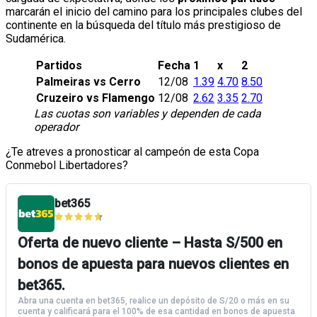
marcarán el inicio del camino para los principales clubes del
continente en la búsqueda del título más prestigioso de
Sudamérica.
Partidos
Fecha
1
x
2
Palmeiras vs Cerro
12/08
1.39
4.70
8.50
Cruzeiro vs Flamengo
12/08
2.62
3.35
2.70
Las cuotas son variables y dependen de cada
operador
¿Te atreves a pronosticar al campeón de esta Copa
Conmebol Libertadores?