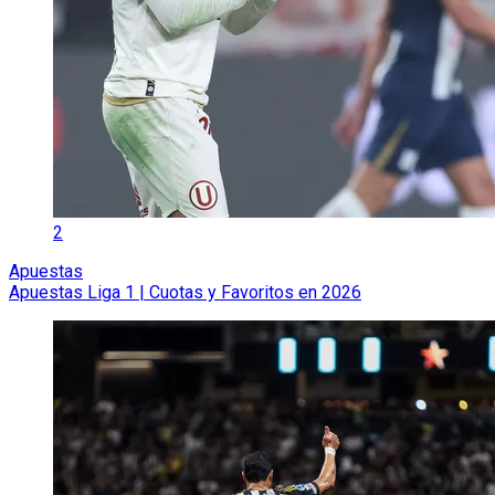
2
Apuestas
Apuestas Liga 1 | Cuotas y Favoritos en 2026