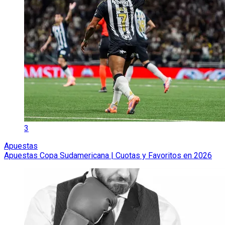
3
Apuestas
Apuestas Copa Sudamericana | Cuotas y Favoritos en 2026