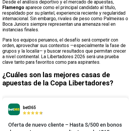
Desde el análisis deportivo y el mercado de apuestas,
Flamengo
aparece como el principal candidato al título,
respaldado por su plantel, experiencia reciente y regularidad
internacional. Sin embargo, rivales de peso como Palmeiras o
Boca Juniors siempre representan una amenaza real en
instancias finales.
Para los equipos peruanos, el desafío será competir con
orden, aprovechar sus contextos —especialmente la fase de
grupos y la localía— y buscar resultados que permitan crecer
a nivel continental. La Libertadores 2026 será una prueba
clave tanto para favoritos como para aspirantes.
¿Cuáles son las mejores casas de
apuestas de la Copa Libertadores?