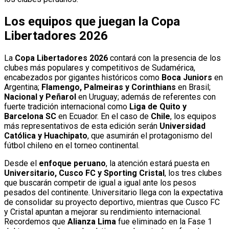
Los equipos que juegan la Copa
Libertadores 2026
La
Copa Libertadores 2026
contará con la presencia de los
clubes más populares y competitivos de Sudamérica,
encabezados por gigantes históricos como
Boca Juniors
en
Argentina;
Flamengo, Palmeiras y Corinthians
en Brasil;
Nacional y Peñarol
en Uruguay; además de referentes con
fuerte tradición internacional como
Liga de Quito y
Barcelona SC
en Ecuador. En el caso de
Chile
, los equipos
más representativos de esta edición serán
Universidad
Católica y Huachipato
, que asumirán el protagonismo del
fútbol chileno en el torneo continental.
Desde el
enfoque peruano
, la atención estará puesta en
Universitario, Cusco FC y Sporting Cristal
, los tres clubes
que buscarán competir de igual a igual ante los pesos
pesados del continente. Universitario llega con la expectativa
de consolidar su proyecto deportivo, mientras que Cusco FC
y Cristal apuntan a mejorar su rendimiento internacional.
Recordemos que
Alianza Lima
fue eliminado en la Fase 1