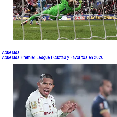
1
Apuestas
Apuestas Premier League | Cuotas y Favoritos en 2026