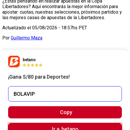
¿Estás pensando en realizar apuestas en la Copa
Libertadores? Aquí encontrarás la mejor información para
apostar: cuotas, nuestras selecciones, próximos partidos y
las mejores casas de apuestas de la Libertadores.
Actualizado el
05/08/2026 - 18:57hs PET
Por
Guillermo Maza