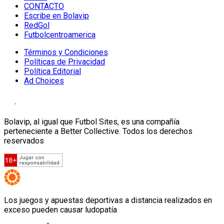
CONTACTO
Escribe en Bolavip
RedGol
Futbolcentroamerica
Términos y Condiciones
Políticas de Privacidad
Política Editorial
Ad Choices
Bolavip, al igual que Futbol Sites, es una compañía
perteneciente a Better Collective. Todos los derechos
reservados
Los juegos y apuestas deportivas a distancia realizados en
exceso pueden causar ludopatía