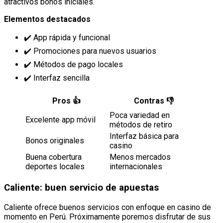
atractivos bonos iniciales.
Elementos destacados
✔️ App rápida y funcional
✔️ Promociones para nuevos usuarios
✔️ Métodos de pago locales
✔️ Interfaz sencilla
Pros 👍
Contras 👎
Poca variedad en
Excelente app móvil
métodos de retiro
Interfaz básica para
Bonos originales
casino
Buena cobertura
Menos mercados
deportes locales
internacionales
Caliente: buen servicio de apuestas
Caliente ofrece buenos servicios con enfoque en casino de
momento en Perú. Próximamente poremos disfrutar de sus