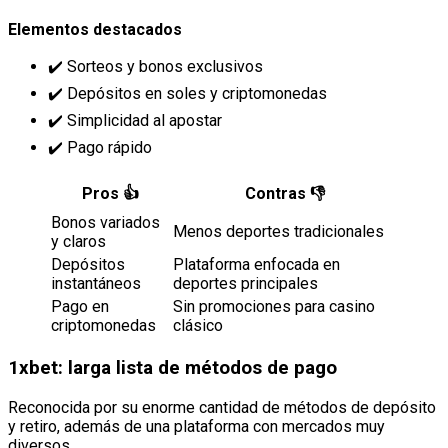
Elementos destacados
✔️ Sorteos y bonos exclusivos
✔️ Depósitos en soles y criptomonedas
✔️ Simplicidad al apostar
✔️ Pago rápido
Pros 👍
Contras 👎
Bonos variados
Menos deportes tradicionales
y claros
Depósitos
Plataforma enfocada en
instantáneos
deportes principales
Pago en
Sin promociones para casino
criptomonedas
clásico
1xbet: larga lista de métodos de pago
Reconocida por su enorme cantidad de métodos de depósito
y retiro, además de una plataforma con mercados muy
diversos.