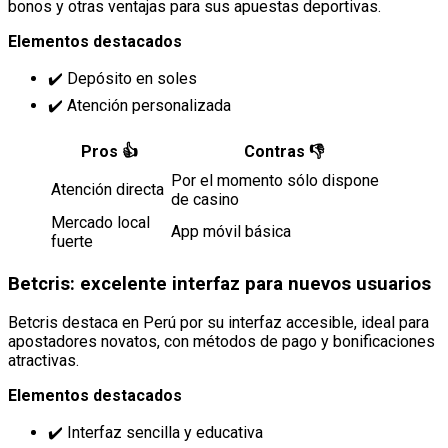
bonos y otras ventajas para sus apuestas deportivas.
Elementos destacados
✔️ Depósito en soles
✔️ Atención personalizada
Pros 👍
Contras 👎
Por el momento sólo dispone
Atención directa
de casino
Mercado local
App móvil básica
fuerte
Betcris: excelente interfaz para nuevos usuarios
Betcris destaca en Perú por su interfaz accesible, ideal para
apostadores novatos, con métodos de pago y bonificaciones
atractivas.
Elementos destacados
✔️ Interfaz sencilla y educativa