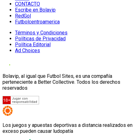
CONTACTO
Escribe en Bolavip
RedGol
Futbolcentroamerica
Términos y Condiciones
Políticas de Privacidad
Política Editorial
Ad Choices
Bolavip, al igual que Futbol Sites, es una compañía
perteneciente a Better Collective. Todos los derechos
reservados
Los juegos y apuestas deportivas a distancia realizados en
exceso pueden causar ludopatía