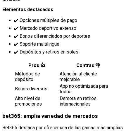
Elementos destacados
✔️ Opciones múltiples de pago
✔️ Mercado deportivo extenso
✔️ Bonos diferenciados por deportes
✔️ Soporte multilingüe
✔️ Depósitos y retiros en soles
Pros 👍
Contras 👎
Métodos de
Atención al cliente
depósito
mejorable
App no optimizada para
Bonos diversos
todos
Alto nivel de
Demora en retiros
promociones
internacionales
bet365: amplia variedad de mercados
Bet365 destaca por ofrecer una de las gamas más amplias