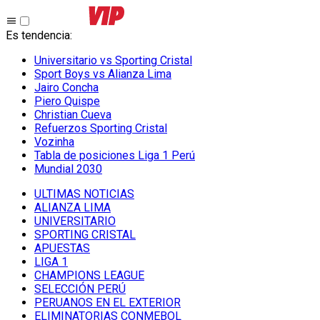
Es tendencia
:
Universitario vs Sporting Cristal
Sport Boys vs Alianza Lima
Jairo Concha
Piero Quispe
Christian Cueva
Refuerzos Sporting Cristal
Vozinha
Tabla de posiciones Liga 1 Perú
Mundial 2030
ULTIMAS NOTICIAS
ALIANZA LIMA
UNIVERSITARIO
SPORTING CRISTAL
APUESTAS
LIGA 1
CHAMPIONS LEAGUE
SELECCIÓN PERÚ
PERUANOS EN EL EXTERIOR
ELIMINATORIAS CONMEBOL