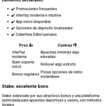
Elementos destacados
✔️ Promociones frecuentes
✔️ Interfaz moderna e intuitiva
✔️ App móvil disponible
✔️ Opciones de depósito localizadas
✔️ Cobertura fútbol peruano
Pros 👍
Contras 👎
Interfaz
Apuestas mínimas algo
moderna
elevadas
Buen soporte
Rollover algo estricto
móvil
Pocas opciones de retiro
Bonos regulares
instantáneo
Stake: excelente bono
Stake sobresale por sus atractivos bonos y una plataforma
optimizada para apuestas deportivas y casino, con métodos
locales.