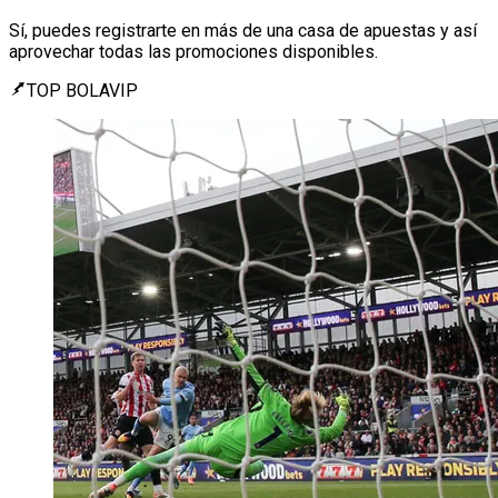
Sí, puedes registrarte en más de una casa de apuestas y así
aprovechar todas las promociones disponibles.
TOP BOLAVIP