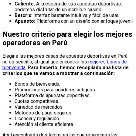
Caliente:
A la espera de sus apuestas deportivas,
podemos disfrutar de un increíble casino.
Betcris
: Interfaz bastante intuitiva y fácil de usar.
Apuesto:
Plataforma con un diseño con enfoque juvenil
Nuestro criterio para elegir los mejores
operadores en Perú
Elegir a las mejores casas de apuestas deportivas en Perú
no es sencillo, al igual que encontrar los
mejores bonos de
bienvenida
.
Para hacerlo, hemos recopilado una lista de
criterios que te vamos a mostrar a continuación:
Bonos de bienvenida.
Promociones para jugadores antiguos.
Plataforma de apuestas deportivas.
Cuotas competitivas.
Variedad de mercados.
Métodos de pago seguros.
Licencia y regulación.
Atención al cliente eficiente.
Aquí encontrarás dos tablas en las que resumimos las