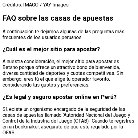
Créditos: IMAGO / YAY Images.
FAQ sobre las casas de apuestas
A continuación te dejamos algunas de las preguntas más
frecuentes de los usuarios peruanos.
¿Cuál es el mejor sitio para apostar?
A nuestra consideración, el mejor sitio para apostar es
Betsno porque ofrece un atractivo bono de bienvenida,
diversa cantidad de deportes y cuotas competitivas. Sin
embargo, eres tú el que elige tu operador favorito,
considerando tus gustos y preferencias.
¿Es legal y seguro apostar online en Perú?
Sí, existe un organismo encargado de la seguridad de las
casas de apuestas llamado ‘Autoridad Nacional del Juego y
Control de la Industria del Juego (OFAB)’. Cuando te registres
en un bookmaker, asegúrate de que esté regulado por la
OFAB.