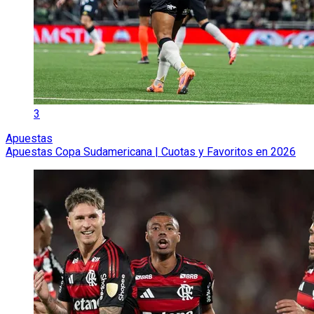
3
Apuestas
Apuestas Copa Sudamericana | Cuotas y Favoritos en 2026