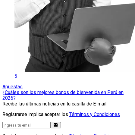
5
Apuestas
¿Cuáles son los mejores bonos de bienvenida en Perú en
2026?
Recibe las últimas noticias en tu casilla de E-mail
Registrarse implica aceptar los
Términos y Condiciones