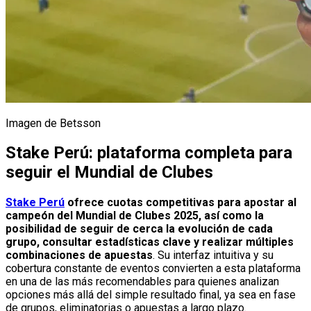
Imagen de Betsson
Stake Perú: plataforma completa para
seguir el Mundial de Clubes
Stake Perú
ofrece cuotas competitivas para apostar al
campeón del Mundial de Clubes 2025, así como la
posibilidad de seguir de cerca la evolución de cada
grupo, consultar estadísticas clave y realizar múltiples
combinaciones de apuestas
. Su interfaz intuitiva y su
cobertura constante de eventos convierten a esta plataforma
en una de las más recomendables para quienes analizan
opciones más allá del simple resultado final, ya sea en fase
de grupos, eliminatorias o apuestas a largo plazo.