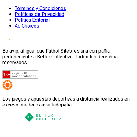
Términos y Condiciones
Políticas de Privacidad
Política Editorial
Ad Choices
Bolavip, al igual que Futbol Sites, es una compañía
perteneciente a Better Collective. Todos los derechos
reservados
Los juegos y apuestas deportivas a distancia realizados en
exceso pueden causar ludopatía