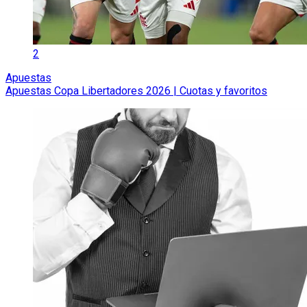
2
Apuestas
Apuestas Copa Libertadores 2026 | Cuotas y favoritos