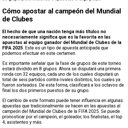
Cómo apostar al campeón del Mundial
de Clubes
El hecho de que una nación tenga más títulos no
necesariamente significa que es la favorita en las
apuestas al equipo ganador del Mundial de Clubes de la
FIFA 2025
. Este es un tipo de apuesta anticipada que
podemos efectuar en este certamen.
Es importante señalar que la fase de grupos de este torneo
estará dividido en 8 grupos. Ahora se disputará una primera
ronda con 32 equipos, cada uno de los cuales disputará un
total de seis partidos contra rivales distintos, los cuales ya
fueron sorteados. De esta forma, clasificará a los octavos de
final los dos primeros puestos de su grupo.
El cambio de este formato puede tener influencia en algunas
apuestas que tradicionalmente se hacen en las apuestas al
campeón del Mundial de Clubes de la FIFA 2025. Se puede
pronosticar por el campeón, el goleador, los finalistas, el top
4, asistentes y más.