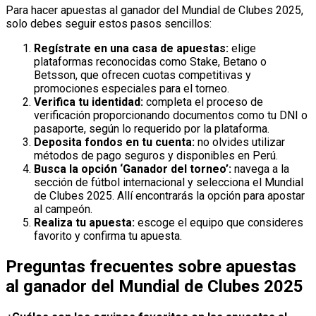
Para hacer apuestas al ganador del Mundial de Clubes 2025,
solo debes seguir estos pasos sencillos:
Regístrate en una casa de apuestas:
elige
plataformas reconocidas como Stake, Betano o
Betsson, que ofrecen cuotas competitivas y
promociones especiales para el torneo.
Verifica tu identidad:
completa el proceso de
verificación proporcionando documentos como tu DNI o
pasaporte, según lo requerido por la plataforma.
Deposita fondos en tu cuenta:
no olvides utilizar
métodos de pago seguros y disponibles en Perú.
Busca la opción ‘Ganador del torneo’:
navega a la
sección de fútbol internacional y selecciona el Mundial
de Clubes 2025. Allí encontrarás la opción para apostar
al campeón.
Realiza tu apuesta:
escoge el equipo que consideres
favorito y confirma tu apuesta.
Preguntas frecuentes sobre apuestas
al ganador del Mundial de Clubes 2025