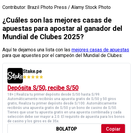
Contributor: Brazil Photo Press / Alamy Stock Photo
¿Cuáles son las mejores casas de
apuestas para apostar al ganador del
Mundial de Clubes 2025?
Aquí te dejamos una lista con las
mejores casas de apuestas
para que apuestes por el campeón del Mundial de Clubes: