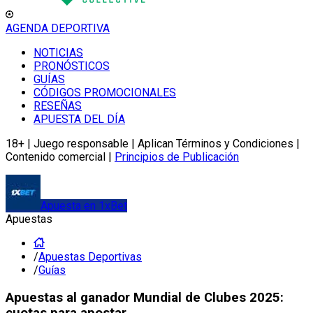
AGENDA DEPORTIVA
NOTICIAS
PRONÓSTICOS
GUÍAS
CÓDIGOS PROMOCIONALES
RESEÑAS
APUESTA DEL DÍA
18+ | Juego responsable | Aplican Términos y Condiciones |
Contenido comercial |
Principios de Publicación
Apuesta en 1xBet
Apuestas
/
Apuestas Deportivas
/
Guías
Apuestas al ganador Mundial de Clubes 2025:
cuotas para apostar