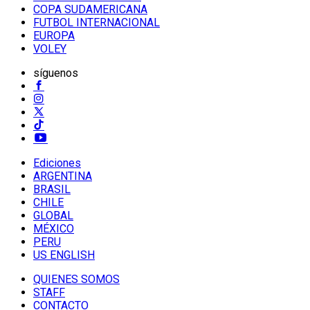
COPA SUDAMERICANA
FUTBOL INTERNACIONAL
EUROPA
VOLEY
síguenos
Ediciones
ARGENTINA
BRASIL
CHILE
GLOBAL
MÉXICO
PERU
US ENGLISH
QUIENES SOMOS
STAFF
CONTACTO