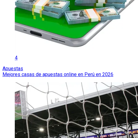
4
Apuestas
Mejores casas de apuestas online en Perú en 2026