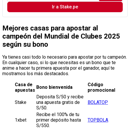
Mejores casas para apostar al
campeón del Mundial de Clubes 2025
según su bono
Ya tienes casi todo lo necesario para apostar por tu campeón.
En cualquier caso, si lo que necesitas es un bono que te
anime a hacer tu primera apuesta por el ganador, aquí te
mostramos los más destacados.
Casa de
Código
Bono bienvenida
apuestas
promocional
Deposita S/50 y recibe
Stake
una apuesta gratis de
BOLATOP
S/50.
Recibe el 100% de tu
1xbet
primer depósito hasta
TOPBOLA
S/550.