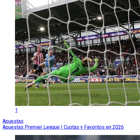
1
Apuestas
Apuestas Premier League | Cuotas y Favoritos en 2026