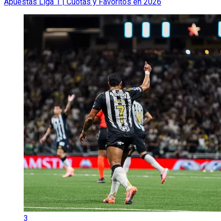
Apuestas Liga 1 | Cuotas y Favoritos en 2026
3