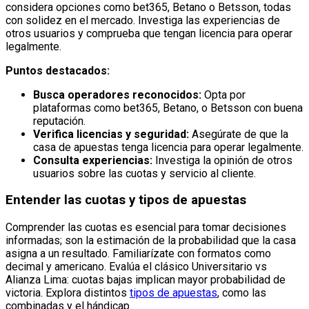
considera opciones como bet365, Betano o Betsson, todas
con solidez en el mercado. Investiga las experiencias de
otros usuarios y comprueba que tengan licencia para operar
legalmente.
Puntos destacados:
Busca operadores reconocidos:
Opta por
plataformas como bet365, Betano, o Betsson con buena
reputación.
Verifica licencias y seguridad:
Asegúrate de que la
casa de apuestas tenga licencia para operar legalmente.
Consulta experiencias:
Investiga la opinión de otros
usuarios sobre las cuotas y servicio al cliente.
Entender las cuotas y tipos de apuestas
Comprender las cuotas es esencial para tomar decisiones
informadas; son la estimación de la probabilidad que la casa
asigna a un resultado. Familiarízate con formatos como
decimal y americano. Evalúa el clásico Universitario vs
Alianza Lima: cuotas bajas implican mayor probabilidad de
victoria. Explora distintos
tipos de apuestas
, como las
combinadas y el hándicap.