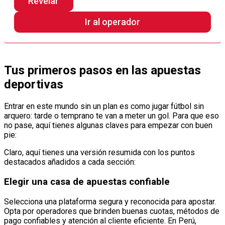
Tus primeros pasos en las apuestas
deportivas
Entrar en este mundo sin un plan es como jugar fútbol sin
arquero: tarde o temprano te van a meter un gol. Para que eso
no pase, aquí tienes algunas claves para empezar con buen
pie:
Claro, aquí tienes una versión resumida con los puntos
destacados añadidos a cada sección:
Elegir una casa de apuestas confiable
Selecciona una plataforma segura y reconocida para apostar.
Opta por operadores que brinden buenas cuotas, métodos de
pago confiables y atención al cliente eficiente. En Perú,