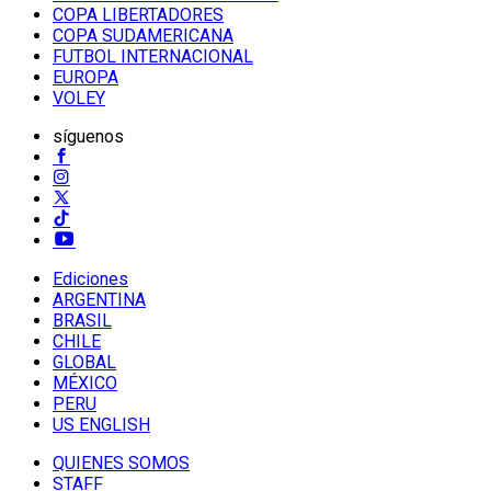
COPA LIBERTADORES
COPA SUDAMERICANA
FUTBOL INTERNACIONAL
EUROPA
VOLEY
síguenos
Ediciones
ARGENTINA
BRASIL
CHILE
GLOBAL
MÉXICO
PERU
US ENGLISH
QUIENES SOMOS
STAFF