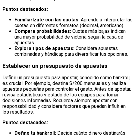
Puntos destacados:
Familiarízate con las cuotas:
Aprende a interpretar las
cuotas en diferentes formatos (decimal, americano).
Compara probabilidades:
Cuotas más bajas indican
una mayor probabilidad de victoria según la casa de
apuestas.
Explora tipos de apuestas:
Considera apuestas
combinadas y hándicap para diversificar tus opciones.
Establecer un presupuesto de apuestas
Definir un presupuesto para apostar, conocido como bankroll,
es crucial. Por ejemplo, destina S/200 mensuales y realiza
apuestas pequeñas para controlar el gasto. Antes de apostar,
revisa estadísticas y estado de los equipos para tomar
decisiones informadas. Recuerda siempre apostar con
responsabilidad y considera factores que puedan influir en
los resultados.
Puntos destacados:
Define tu bankroll:
Decide cuánto dinero destinarás