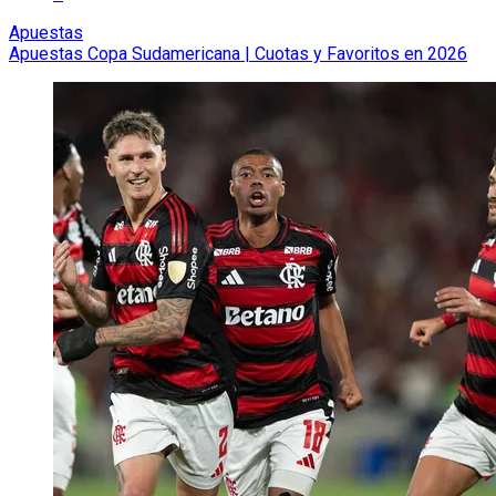
Apuestas
Apuestas Copa Sudamericana | Cuotas y Favoritos en 2026