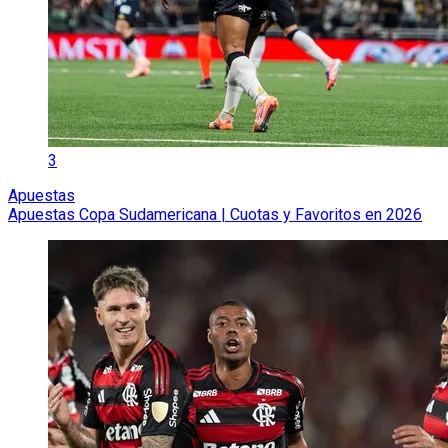
3
Apuestas
Apuestas Copa Sudamericana | Cuotas y Favoritos en 2026