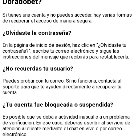
Doradobet?
Si tienes una cuenta y no puedes acceder, hay varias formas
de recuperar el acceso de manera segura:
¿Olvidaste la contraseña?
En la página de inicio de sesión, haz clic en “¿Olvidaste tu
contraseña?”, escribe tu correo electrónico y sigue las
instrucciones del mensaje que recibirás para restablecerla.
¿No recuerdas tu usuario?
Puedes probar con tu correo. Si no funciona, contacta al
soporte para que te ayuden directamente a recuperar tu
cuenta.
¿Tu cuenta fue bloqueada o suspendida?
Es posible que se deba a actividad inusual o a un problema
de verificación. En ese caso, deberás escribir al servicio de
atención al cliente mediante el chat en vivo o por correo
electrónico.