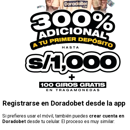
Registrarse en Doradobet desde la app
Si prefieres usar el móvil, también puedes
crear cuenta en
Doradobet
desde tu celular. El proceso es muy similar: