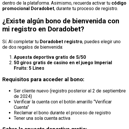
dentro de la plataforma. Asimismo, recuerda activar tu
código
promocional Doradobet
, durante tu proceso de registro.
¿Existe algún bono de bienvenida con
mi registro en Doradobet?
Sí. Al completar tu
Doradobet registro
, puedes elegir uno
de dos regalos de bienvenida:
Apuesta deportiva gratis de S/50
50 giros gratis de casino en el juego Imperial
Fruits: 5 Lines
Requisitos para acceder al bono:
Ser cliente nuevo (registro posterior al 2 de septiembre
de 2024)
Verificar la cuenta con el botón amarillo “Verificar
Cuenta”
Reclamar el bono durante el proceso de registro
Tener una sola cuenta activa