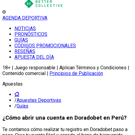
AGENDA DEPORTIVA
NOTICIAS
PRONÓSTICOS
GUÍAS
CÓDIGOS PROMOCIONALES
RESEÑAS
APUESTA DEL DÍA
18+ | Juego responsable | Aplican Términos y Condiciones |
Contenido comercial |
Principios de Publicación
Apuestas
/
Apuestas Deportivas
/
Guías
¿Cómo abrir una cuenta en Doradobet en Perú?
Te contamos cómo realizar tu registro en Doradobet paso a