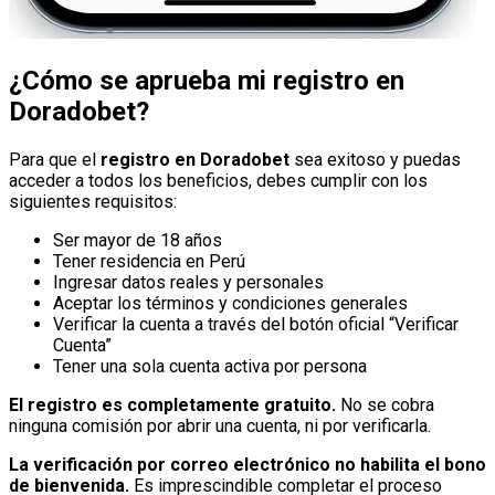
¿Cómo se aprueba mi registro en
Doradobet?
Para que el
registro en Doradobet
sea exitoso y puedas
acceder a todos los beneficios, debes cumplir con los
siguientes requisitos:
Ser mayor de 18 años
Tener residencia en Perú
Ingresar datos reales y personales
Aceptar los términos y condiciones generales
Verificar la cuenta a través del botón oficial “Verificar
Cuenta”
Tener una sola cuenta activa por persona
El registro es completamente gratuito.
No se cobra
ninguna comisión por abrir una cuenta, ni por verificarla.
La verificación por correo electrónico no habilita el bono
de bienvenida.
Es imprescindible completar el proceso