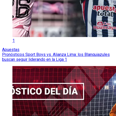
1
Apuestas
Pronósticos Sport Boys vs. Alianza Lima: los Blanquiazules
buscan seguir liderando en la Liga 1