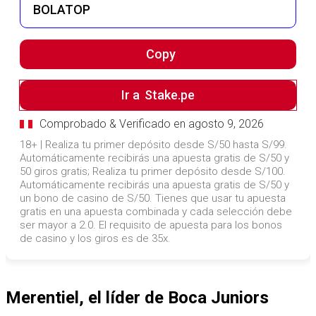
Merentiel, el líder de Boca Juniors