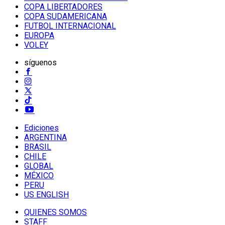
COPA LIBERTADORES
COPA SUDAMERICANA
FUTBOL INTERNACIONAL
EUROPA
VOLEY
síguenos
Ediciones
ARGENTINA
BRASIL
CHILE
GLOBAL
MÉXICO
PERU
US ENGLISH
QUIENES SOMOS
STAFF