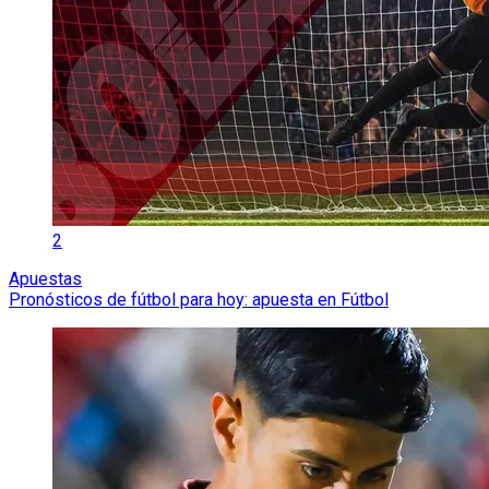
2
Apuestas
Pronósticos de fútbol para hoy: apuesta en Fútbol