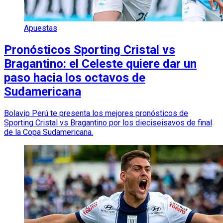
Apuestas
Pronósticos Sporting Cristal vs
Bragantino: el Celeste quiere dar un
paso hacia los octavos de
Sudamericana
Bolavip Perú te presenta los mejores pronósticos de
Sporting Cristal vs Bragantino por los dieciseisavos de final
de la Copa Sudamericana.