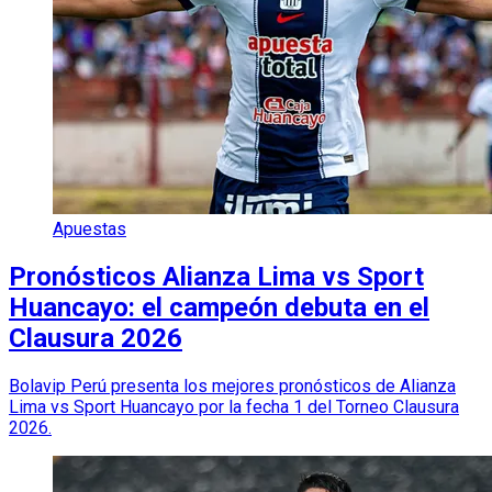
Apuestas
Pronósticos Alianza Lima vs Sport
Huancayo: el campeón debuta en el
Clausura 2026
Bolavip Perú presenta los mejores pronósticos de Alianza
Lima vs Sport Huancayo por la fecha 1 del Torneo Clausura
2026.