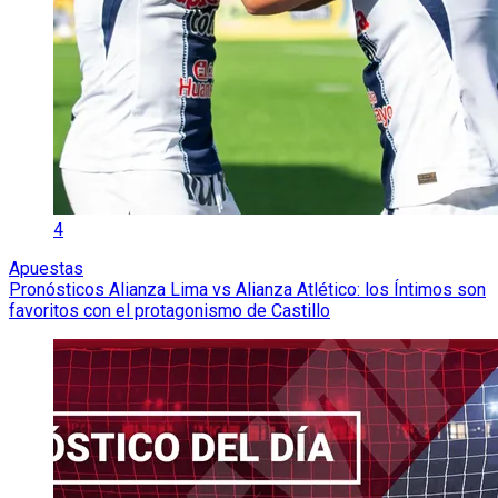
4
Apuestas
Pronósticos Alianza Lima vs Alianza Atlético: los Íntimos son
favoritos con el protagonismo de Castillo