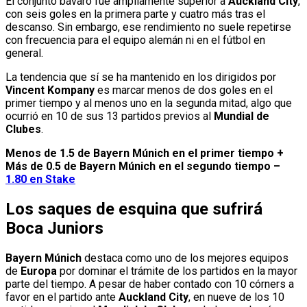
El conjunto bávaro fue ampliamente superior a
Auckland City
,
con seis goles en la primera parte y cuatro más tras el
descanso. Sin embargo, ese rendimiento no suele repetirse
con frecuencia para el equipo alemán ni en el fútbol en
general.
La tendencia que sí se ha mantenido en los dirigidos por
Vincent Kompany
es marcar menos de dos goles en el
primer tiempo y al menos uno en la segunda mitad, algo que
ocurrió en 10 de sus 13 partidos previos al
Mundial de
Clubes
.
Menos de 1.5 de Bayern Múnich en el primer tiempo +
Más de 0.5 de Bayern Múnich en el segundo tiempo –
1.80 en Stake
Los saques de esquina que sufrirá
Boca Juniors
Bayern Múnich
destaca como uno de los mejores equipos
de
Europa
por dominar el trámite de los partidos en la mayor
parte del tiempo. A pesar de haber contado con 10 córners a
favor en el partido ante
Auckland City
, en nueve de los 10