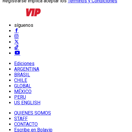
Registrarse implica aceptar los
Términos y Condiciones
síguenos
Ediciones
ARGENTINA
BRASIL
CHILE
GLOBAL
MÉXICO
PERU
US ENGLISH
QUIENES SOMOS
STAFF
CONTACTO
Escribe en Bolavip