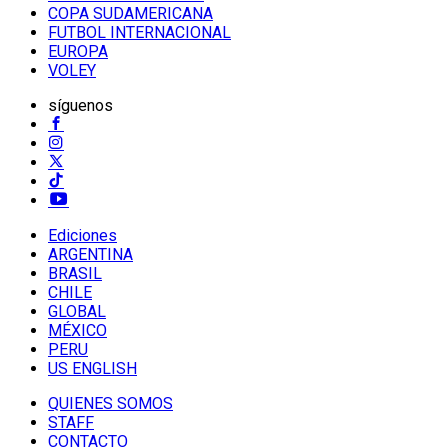
COPA SUDAMERICANA
FUTBOL INTERNACIONAL
EUROPA
VOLEY
síguenos
Ediciones
ARGENTINA
BRASIL
CHILE
GLOBAL
MÉXICO
PERU
US ENGLISH
QUIENES SOMOS
STAFF
CONTACTO