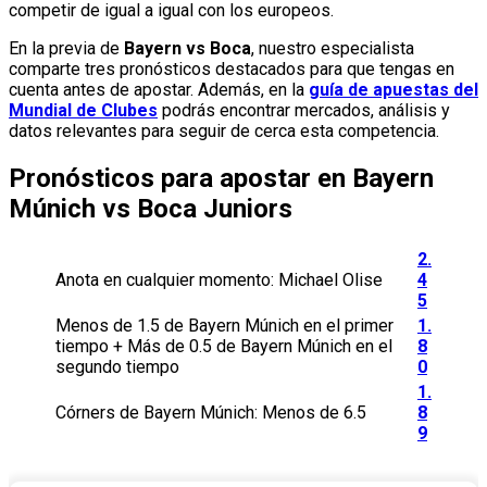
competir de igual a igual con los europeos.
En la previa de
Bayern vs Boca
, nuestro especialista
comparte tres pronósticos destacados para que tengas en
cuenta antes de apostar. Además, en la
guía de apuestas del
Mundial de Clubes
podrás encontrar mercados, análisis y
datos relevantes para seguir de cerca esta competencia.
Pronósticos para apostar en Bayern
Múnich vs Boca Juniors
2.
Anota en cualquier momento: Michael Olise
4
5
Menos de 1.5 de Bayern Múnich en el primer
1.
tiempo + Más de 0.5 de Bayern Múnich en el
8
segundo tiempo
0
1.
Córners de Bayern Múnich: Menos de 6.5
8
9