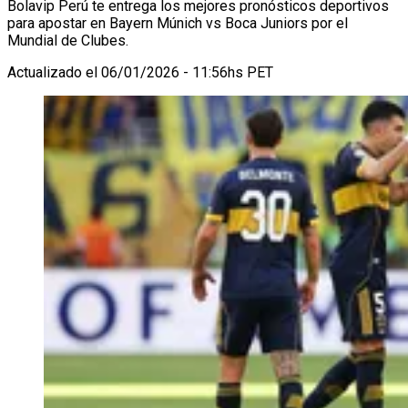
Bolavip Perú te entrega los mejores pronósticos deportivos
para apostar en Bayern Múnich vs Boca Juniors por el
Mundial de Clubes.
Actualizado el
06/01/2026 - 11:56hs PET