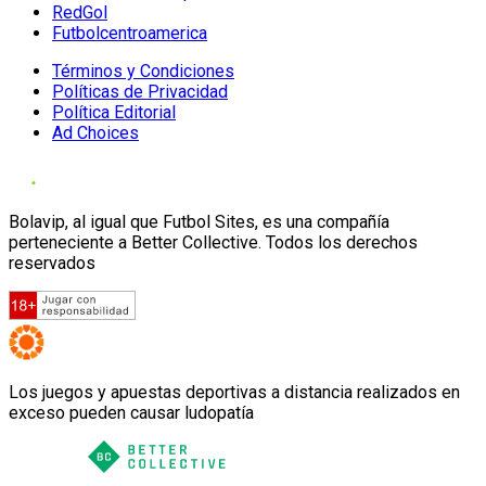
RedGol
Futbolcentroamerica
Términos y Condiciones
Políticas de Privacidad
Política Editorial
Ad Choices
Bolavip, al igual que Futbol Sites, es una compañía
perteneciente a Better Collective. Todos los derechos
reservados
Los juegos y apuestas deportivas a distancia realizados en
exceso pueden causar ludopatía