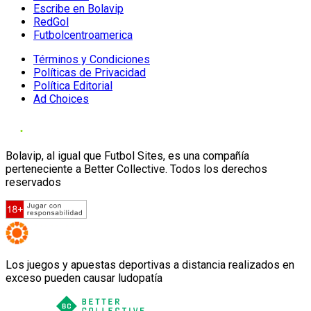
Escribe en Bolavip
RedGol
Futbolcentroamerica
Términos y Condiciones
Políticas de Privacidad
Política Editorial
Ad Choices
Bolavip, al igual que Futbol Sites, es una compañía
perteneciente a Better Collective. Todos los derechos
reservados
Los juegos y apuestas deportivas a distancia realizados en
exceso pueden causar ludopatía