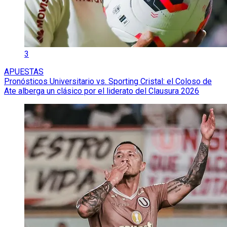
3
APUESTAS
Pronósticos Universitario vs. Sporting Cristal: el Coloso de
Ate alberga un clásico por el liderato del Clausura 2026