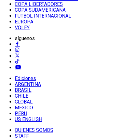
COPA LIBERTADORES
COPA SUDAMERICANA
FUTBOL INTERNACIONAL
EUROPA
VOLEY
síguenos
Ediciones
ARGENTINA
BRASIL
CHILE
GLOBAL
MÉXICO
PERU
US ENGLISH
QUIENES SOMOS
STAFF