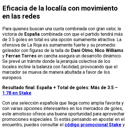
Eficacia de la localía con movimiento
en las redes
Para quienes buscan una cuota combinada con gran valor, la
victoria de
España
combinada con que el partido tendrá más
de 3.5 goles en total es una opción sumamente atractiva. La
ofensiva de La Roja es sumamente fuerte y su promedio
goleador con figuras de la talla de
Dani Olmo
,
Nico Williams
y
Ferran Torres
en cancha asegura un desarrollo dinámico.
Se prevé un trámite donde la jerarquía colectiva de los
locales incline la balanza con facilidad, provocando que el
marcador se mueva de manera abultada a favor de los
europeos.
Resultado final: España + Total de goles: Más de 3.5 –
1.78 en Stake
Con una selección española que llega como amplia favorita y
con varias opciones interesantes en los mercados de goles,
este amistoso ofrece una buena oportunidad para aprovechar
promociones especiales. Si estás pensando en apostar en el
encuentro, puedes consultar el
código promocional Stake
y