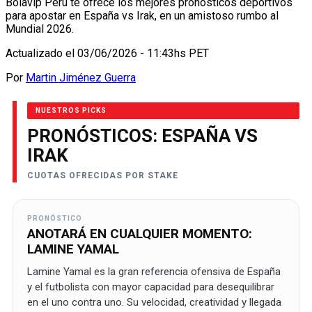
Bolavip Perú te ofrece los mejores pronósticos deportivos
para apostar en España vs Irak, en un amistoso rumbo al
Mundial 2026.
Actualizado el
03/06/2026 - 11:43hs PET
Por
Martin Jiménez Guerra
NUESTROS PICKS
PRONÓSTICOS: ESPAÑA VS
IRAK
CUOTAS OFRECIDAS POR STAKE
PRONÓSTICO
ANOTARÁ EN CUALQUIER MOMENTO:
LAMINE YAMAL
Lamine Yamal es la gran referencia ofensiva de España
y el futbolista con mayor capacidad para desequilibrar
en el uno contra uno. Su velocidad, creatividad y llegada