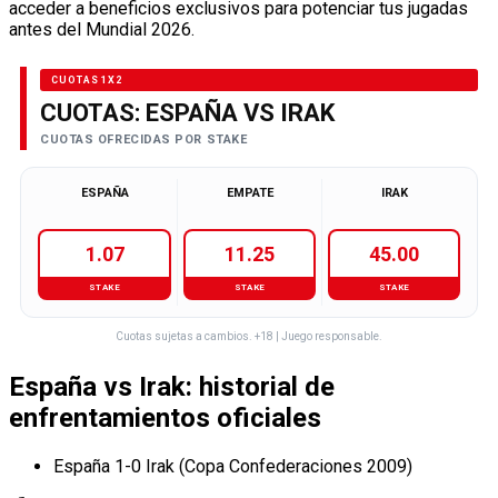
acceder a beneficios exclusivos para potenciar tus jugadas
antes del Mundial 2026.
CUOTAS 1X2
CUOTAS: ESPAÑA VS IRAK
CUOTAS OFRECIDAS POR STAKE
ESPAÑA
EMPATE
IRAK
1.07
11.25
45.00
STAKE
STAKE
STAKE
Cuotas sujetas a cambios. +18 | Juego responsable.
España vs Irak: historial de
enfrentamientos oficiales
España 1-0 Irak (Copa Confederaciones 2009)