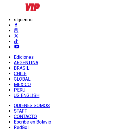
síguenos
Ediciones
ARGENTINA
BRASIL
CHILE
GLOBAL
MÉXICO
PERU
US ENGLISH
QUIENES SOMOS
STAFF
CONTACTO
Escribe en Bolavip
RedGol