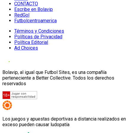
CONTACTO
Escribe en Bolavip
RedGol
Futbolcentroamerica
Términos y Condiciones
Políticas de Privacidad
Política Editorial
Ad Choices
Bolavip, al igual que Futbol Sites, es una compañía
perteneciente a Better Collective. Todos los derechos
reservados
Los juegos y apuestas deportivas a distancia realizados en
exceso pueden causar ludopatía