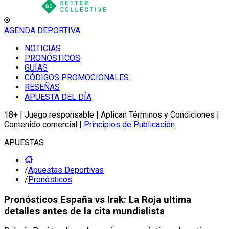
AGENDA DEPORTIVA
NOTICIAS
PRONÓSTICOS
GUÍAS
CÓDIGOS PROMOCIONALES
RESEÑAS
APUESTA DEL DÍA
18+ | Juego responsable | Aplican Términos y Condiciones |
Contenido comercial |
Principios de Publicación
APUESTAS
/
Apuestas Deportivas
/
Pronósticos
Pronósticos España vs Irak: La Roja ultima
detalles antes de la cita mundialista