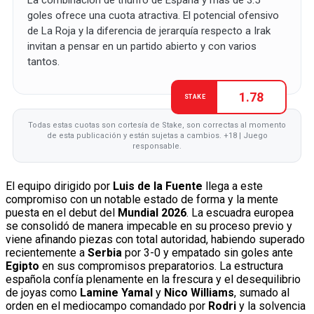
La combinación de triunfo de España y más de 3.5
goles ofrece una cuota atractiva. El potencial ofensivo
de La Roja y la diferencia de jerarquía respecto a Irak
invitan a pensar en un partido abierto y con varios
tantos.
1.78
STAKE
Todas estas cuotas son cortesía de Stake, son correctas al momento
de esta publicación y están sujetas a cambios. +18 | Juego
responsable.
El equipo dirigido por
Luis de la Fuente
llega a este
compromiso con un notable estado de forma y la mente
puesta en el debut del
Mundial 2026
. La escuadra europea
se consolidó de manera impecable en su proceso previo y
viene afinando piezas con total autoridad, habiendo superado
recientemente a
Serbia
por 3-0 y empatado sin goles ante
Egipto
en sus compromisos preparatorios. La estructura
española confía plenamente en la frescura y el desequilibrio
de joyas como
Lamine Yamal
y
Nico Williams
, sumado al
orden en el mediocampo comandado por
Rodri
y la solvencia