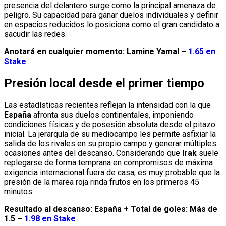
presencia del delantero surge como la principal amenaza de
peligro. Su capacidad para ganar duelos individuales y definir
en espacios reducidos lo posiciona como el gran candidato a
sacudir las redes.
Anotará en cualquier momento: Lamine Yamal –
1.65 en
Stake
Presión local desde el primer tiempo
Las estadísticas recientes reflejan la intensidad con la que
España
afronta sus duelos continentales, imponiendo
condiciones físicas y de posesión absoluta desde el pitazo
inicial. La jerarquía de su mediocampo les permite asfixiar la
salida de los rivales en su propio campo y generar múltiples
ocasiones antes del descanso. Considerando que
Irak
suele
replegarse de forma temprana en compromisos de máxima
exigencia internacional fuera de casa, es muy probable que la
presión de la marea roja rinda frutos en los primeros 45
minutos.
Resultado al descanso: España + Total de goles: Más de
1.5 –
1.98 en Stake