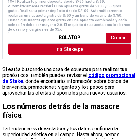
Si estás buscando una casa de apuestas para realizar tus
pronósticos, también puedes revisar el
código promocional
de Stake
, donde encontrarás información sobre bonos de
bienvenida, promociones vigentes y los pasos para
aprovechar las ofertas disponibles para nuevos usuarios.
Los números detrás de la masacre
física
La tendencia es devastadora y los datos confirman la
superioridad atlética en el campo. Hasta ahora, hemos