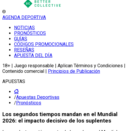
AGENDA DEPORTIVA
NOTICIAS
PRONÓSTICOS
GUÍAS
CÓDIGOS PROMOCIONALES
RESEÑAS
APUESTA DEL DÍA
18+ | Juego responsable | Aplican Términos y Condiciones |
Contenido comercial |
Principios de Publicación
APUESTAS
/
Apuestas Deportivas
/
Pronósticos
Los segundos tiempos mandan en el Mundial
2026: el impacto decisivo de los suplentes