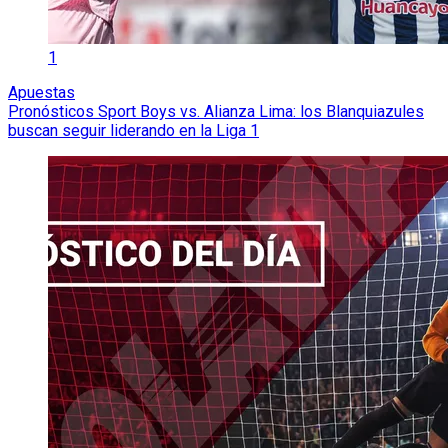
1
Apuestas
Pronósticos Sport Boys vs. Alianza Lima: los Blanquiazules
buscan seguir liderando en la Liga 1