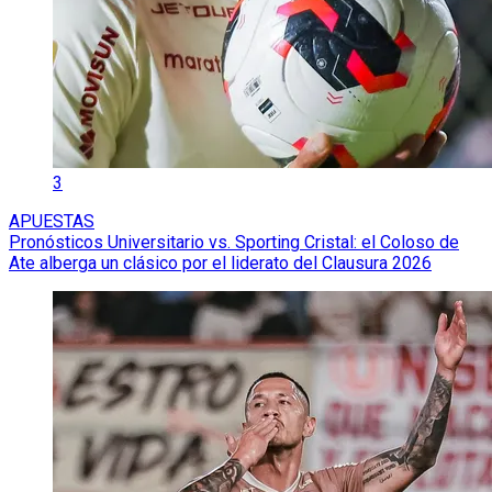
3
APUESTAS
Pronósticos Universitario vs. Sporting Cristal: el Coloso de
Ate alberga un clásico por el liderato del Clausura 2026