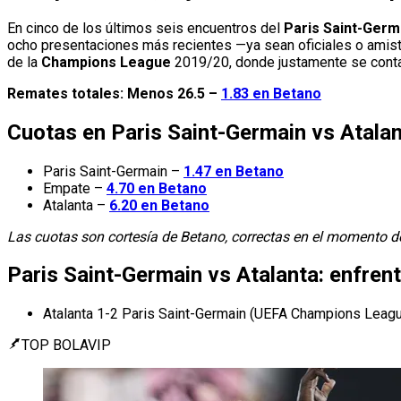
En cinco de los últimos seis encuentros del
Paris Saint-Germ
ocho presentaciones más recientes —ya sean oficiales o amis
de la
Champions League
2019/20, donde justamente se contabi
Remates totales: Menos 26.5 –
1.83 en Betano
Cuotas en Paris Saint-Germain vs Atala
Paris Saint-Germain –
1.47 en Betano
Empate –
4.70 en Betano
Atalanta –
6.20 en Betano
Las cuotas son cortesía de Betano, correctas en el momento de
Paris Saint-Germain vs Atalanta: enfren
Atalanta 1-2 Paris Saint-Germain (UEFA Champions Leag
TOP BOLAVIP