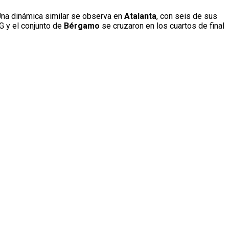
 Una dinámica similar se observa en
Atalanta
, con seis de sus
G y el conjunto de
Bérgamo
se cruzaron en los cuartos de final