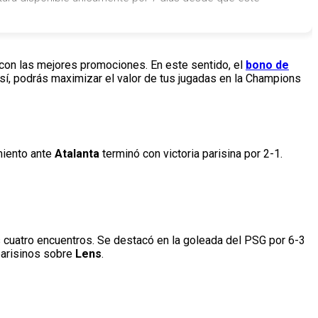
 con las mejores promociones. En este sentido, el
bono de
sí, podrás maximizar el valor de tus jugadas en la Champions
miento ante
Atalanta
terminó con victoria parisina por 2-1.
s cuatro encuentros. Se destacó en la goleada del PSG por 6-3
 parisinos sobre
Lens
.