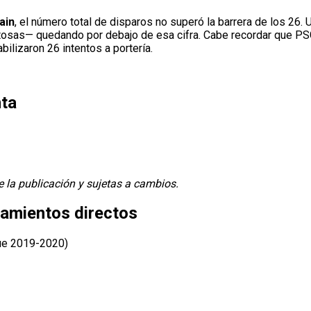
ain
, el número total de disparos no superó la barrera de los 26.
tosas— quedando por debajo de esa cifra. Cabe recordar que PS
lizaron 26 intentos a portería.
nta
 la publicación y sujetas a cambios.
tamientos directos
ue 2019-2020)