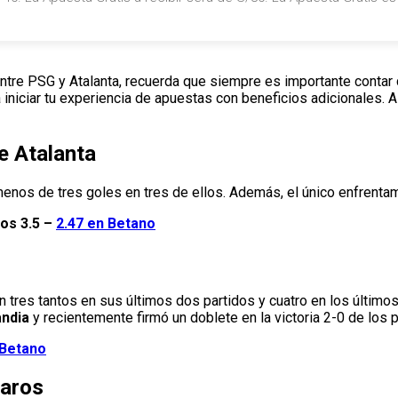
ntre PSG y Atalanta, recuerda que siempre es importante contar
niciar tu experiencia de apuestas con beneficios adicionales. A
te Atalanta
enos de tres goles en tres de ellos. Además, el único enfrenta
nos 3.5 –
2.47 en Betano
 tres tantos en sus últimos dos partidos y cuatro en los último
andia
y recientemente firmó un doblete en la victoria 2-0 de los
 Betano
paros