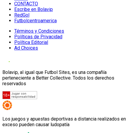
CONTACTO
Escribe en Bolavip
RedGol
Futbolcentroamerica
Términos y Condiciones
Políticas de Privacidad
Política Editorial
Ad Choices
Bolavip, al igual que Futbol Sites, es una compañía
perteneciente a Better Collective. Todos los derechos
reservados
Los juegos y apuestas deportivas a distancia realizados en
exceso pueden causar ludopatía