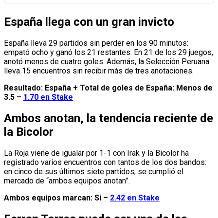
España llega con un gran invicto
España lleva 29 partidos sin perder en los 90 minutos:
empató ocho y ganó los 21 restantes. En 21 de los 29 juegos,
anotó menos de cuatro goles. Además, la Selección Peruana
lleva 15 encuentros sin recibir más de tres anotaciones.
Resultado: España + Total de goles de España: Menos de
3.5 –
1.70 en Stake
Ambos anotan, la tendencia reciente de
la Bicolor
La Roja viene de igualar por 1-1 con Irak y la Bicolor ha
registrado varios encuentros con tantos de los dos bandos:
en cinco de sus últimos siete partidos, se cumplió el
mercado de “ambos equipos anotan”.
Ambos equipos marcan: Si –
2.42 en Stake