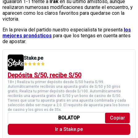
igualaron 1-1 frente a
Irak
en su último amistoso, aunque
realizaron numerosas modificaciones durante el encuentro, y
aparecen como los claros favoritos para quedarse con la
victoria.
En la previa del partido nuestro especialista te presenta
los
mejores pronósticos
para que los tengas en cuenta antes
de apostar.