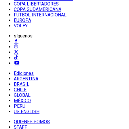
COPA LIBERTADORES
COPA SUDAMERICANA
FUTBOL INTERNACIONAL
EUROPA
VOLEY
síguenos
Ediciones
ARGENTINA
BRASIL
CHILE
GLOBAL
MÉXICO
PERU
US ENGLISH
QUIENES SOMOS
STAFF