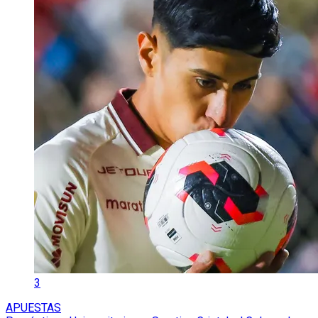
3
APUESTAS