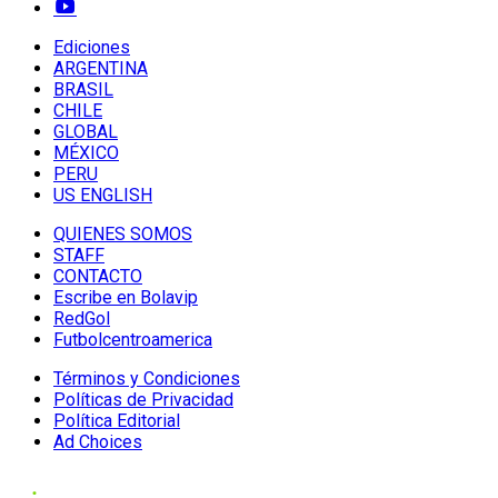
Ediciones
ARGENTINA
BRASIL
CHILE
GLOBAL
MÉXICO
PERU
US ENGLISH
QUIENES SOMOS
STAFF
CONTACTO
Escribe en Bolavip
RedGol
Futbolcentroamerica
Términos y Condiciones
Políticas de Privacidad
Política Editorial
Ad Choices