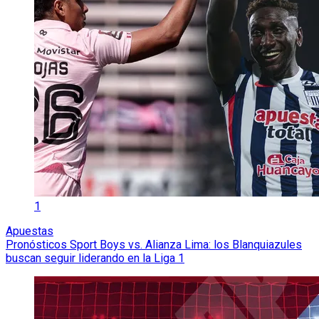
1
Apuestas
Pronósticos Sport Boys vs. Alianza Lima: los Blanquiazules
buscan seguir liderando en la Liga 1