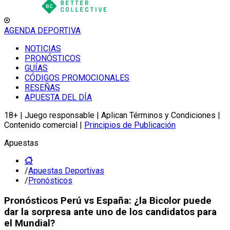
AGENDA DEPORTIVA
NOTICIAS
PRONÓSTICOS
GUÍAS
CÓDIGOS PROMOCIONALES
RESEÑAS
APUESTA DEL DÍA
18+ | Juego responsable | Aplican Términos y Condiciones |
Contenido comercial |
Principios de Publicación
Apuestas
/
Apuestas Deportivas
/
Pronósticos
Pronósticos Perú vs España: ¿la Bicolor puede
dar la sorpresa ante uno de los candidatos para
el Mundial?